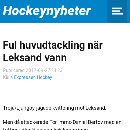
Hockeynyheter
Ful huvudtackling när
Leksand vann
Publicerad 2017-09-27 21:23
Källa
Expressen Hockey
Troja/Ljungby jagade kvittering mot Leksand.
Men då attackerade Tor Immo Daniel Bertov med en
ful huvudtackling och fick lämna isen.