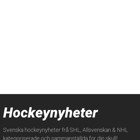
Hockeynyheter
Svenska hockeynyheter frå SHL, Allsvenskan & NHL
kategoriserade och sammanställda för din skull!