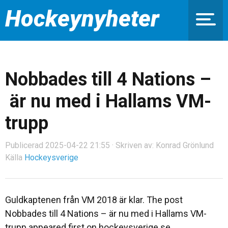
Hockeynyheter
Nobbades till 4 Nations –
är nu med i Hallams VM-
trupp
Publicerad 2025-04-22 21:55 · Skriven av: Konrad Grönlund
Källa
Hockeysverige
Guldkaptenen från VM 2018 är klar. The post
Nobbades till 4 Nations – är nu med i Hallams VM-
trupp appeared first on hockeysverige.se.