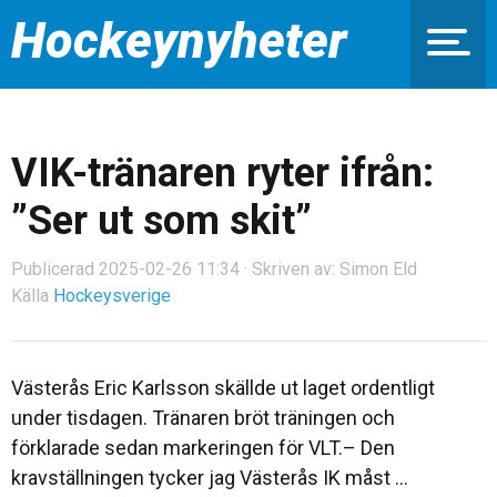
Hockeynyheter
VIK-tränaren ryter ifrån:
”Ser ut som skit”
Publicerad 2025-02-26 11:34 · Skriven av: Simon Eld
Källa
Hockeysverige
Västerås Eric Karlsson skällde ut laget ordentligt
under tisdagen. Tränaren bröt träningen och
förklarade sedan markeringen för VLT.– Den
kravställningen tycker jag Västerås IK måst ...