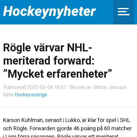
Hockeynyheter
Rögle värvar NHL-
meriterad forward:
”Mycket erfarenheter”
Publicerad 2025-06-08 18:07 · Skriven av: Martin Jansson
Källa
Hockeysverige
Karson Kuhlman, senast i Lukko, är klar för spel i SHL
och Rögle. Forwarden gjorde 46 poäng på 60 matcher
i Liiga förra säsongen. Rögle värvar ett meriterat