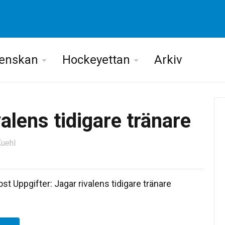
venskan
Hockeyettan
Arkiv
valens tidigare tränare
Kuehl
st Uppgifter: Jagar rivalens tidigare tränare