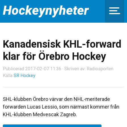
Hockeynyheter
Kanadensisk KHL-forward
klar för Örebro Hockey
Publicerad 2017-02-07 11:36 · Skriven av: Radiosporten
Källa
SR Hockey
SHL-klubben Örebro värvar den NHL-meriterade
forwarden Lucas Lessio, som närmast kommer från
KHL-klubben Medvescak Zagreb.