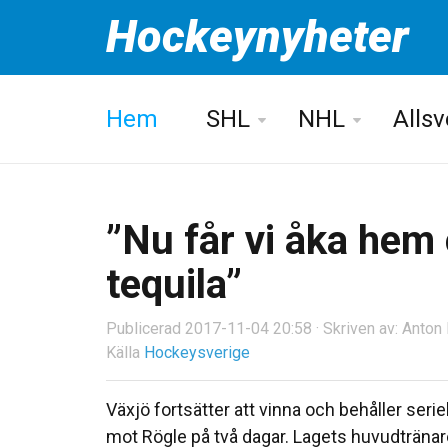
Hockeynyheter
Hem
SHL
NHL
Alls
”Nu får vi åka hem 
tequila”
Publicerad 2017-11-04 20:58 · Skriven av: Anto
Källa
Hockeysverige
Växjö fortsätter att vinna och behåller ser
mot Rögle på två dagar. Lagets huvudtränare 