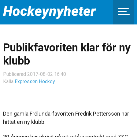
Hockeynyheter
Publikfavoriten klar för ny
klubb
Publicerad 2017-08-02 16:40
Källa
Expressen Hockey
Den gamla Frölunda-favoriten Fredrik Pettersson har
hittat en ny klubb.
30-åringen har skrivit på ett ettårskontrakt med ZSC