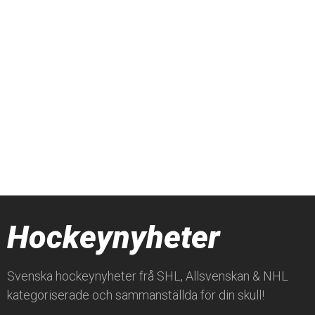
Hockeynyheter
Svenska hockeynyheter frå SHL, Allsvenskan & NHL
kategoriserade och sammanställda för din skull!