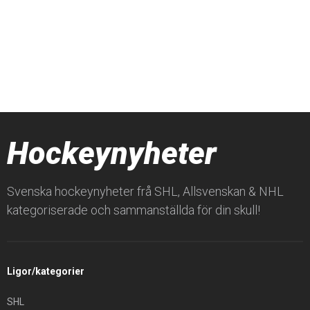
Hockeynyheter
Svenska hockeynyheter frå SHL, Allsvenskan & NHL
kategoriserade och sammanställda för din skull!
Ligor/kategorier
SHL