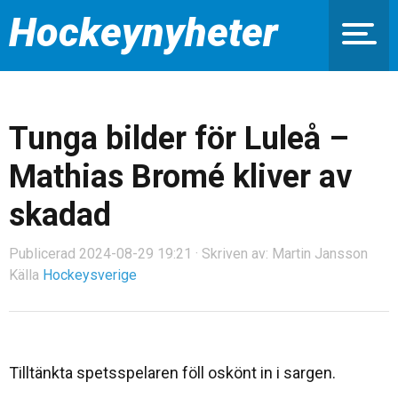
Hockeynyheter
Tunga bilder för Luleå –
Mathias Bromé kliver av
skadad
Publicerad 2024-08-29 19:21 · Skriven av: Martin Jansson
Källa
Hockeysverige
Tilltänkta spetsspelaren föll oskönt in i sargen.