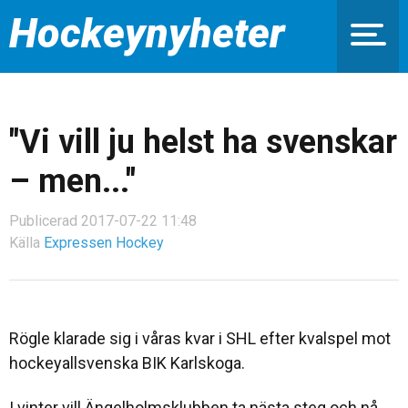
Hockeynyheter
"Vi vill ju helst ha svenskar
– men..."
Publicerad 2017-07-22 11:48
Källa
Expressen Hockey
Rögle klarade sig i våras kvar i SHL efter kvalspel mot
hockeyallsvenska BIK Karlskoga.
I vinter vill Ängelholmsklubben ta nästa steg och nå