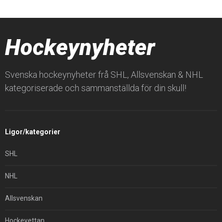
Hockeynyheter
Svenska hockeynyheter frå SHL, Allsvenskan & NHL
kategoriserade och sammanställda för din skull!
Ligor/kategorier
SHL
NHL
Allsvenskan
Hockeyettan