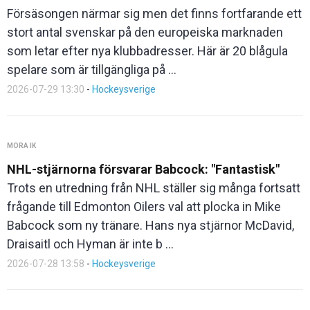
Försäsongen närmar sig men det finns fortfarande ett
stort antal svenskar på den europeiska marknaden
som letar efter nya klubbadresser. Här är 20 blågula
spelare som är tillgängliga på ...
2026-07-29 13:30
-
Hockeysverige
MORA IK
NHL-stjärnorna försvarar Babcock: "Fantastisk"
Trots en utredning från NHL ställer sig många fortsatt
frågande till Edmonton Oilers val att plocka in Mike
Babcock som ny tränare. Hans nya stjärnor McDavid,
Draisaitl och Hyman är inte b ...
2026-07-28 13:58
-
Hockeysverige