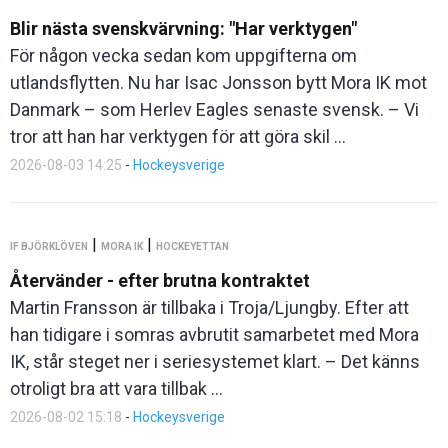
Blir nästa svenskvärvning: "Har verktygen"
För någon vecka sedan kom uppgifterna om
utlandsflytten. Nu har Isac Jonsson bytt Mora IK mot
Danmark – som Herlev Eagles senaste svensk. – Vi
tror att han har verktygen för att göra skil ...
2026-08-03 14:25
-
Hockeysverige
|
|
IF BJÖRKLÖVEN
MORA IK
HOCKEYETTAN
Återvänder - efter brutna kontraktet
Martin Fransson är tillbaka i Troja/Ljungby. Efter att
han tidigare i somras avbrutit samarbetet med Mora
IK, står steget ner i seriesystemet klart. – Det känns
otroligt bra att vara tillbak ...
2026-08-02 15:18
-
Hockeysverige