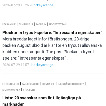
2026-07-29 15:26
-
Hockeysverige
|
|
|
LEKSAND IF
ALMTUNA IS
MORA IK
HOCKEYETTAN
Plockar in tryout-spelare: "Intressanta egenskaper"
Mora breddar laget inför försäsongen. 23-årige
backen August Skiöld är klar för en tryout i allsvenska
klubben under augusti. The post Plockar in tryout-
spelare: "Intressanta egenskaper" ...
2026-07-29 14:57
-
Hockeysverige
|
|
|
|
FRÖLUNDA HC
FÄRJESTAD BK
BRYNÄS IF
DJURGÅRDEN HOCKEY
|
MODO HOCKEY
VISA FLER
Lista: 20 svenskar som är tillgängliga på
marknaden