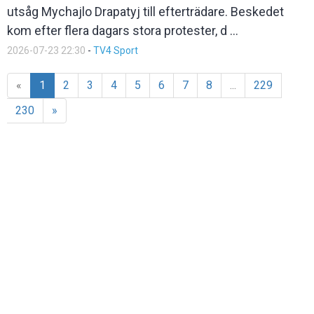
utsåg Mychajlo Drapatyj till efterträdare. Beskedet
kom efter flera dagars stora protester, d ...
2026-07-23 22:30
-
TV4 Sport
«
1
2
3
4
5
6
7
8
...
229
230
»