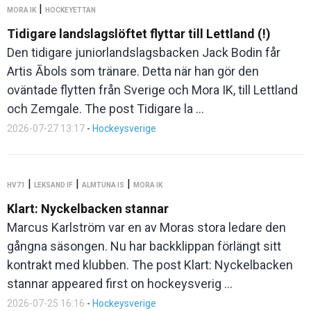
|
MORA IK
HOCKEYETTAN
Tidigare landslagslöftet flyttar till Lettland (!)
Den tidigare juniorlandslagsbacken Jack Bodin får
Artis Ābols som tränare. Detta när han gör den
oväntade flytten från Sverige och Mora IK, till Lettland
och Zemgale. The post Tidigare la ...
2026-07-27 13:17
-
Hockeysverige
|
|
|
HV71
LEKSAND IF
ALMTUNA IS
MORA IK
Klart: Nyckelbacken stannar
Marcus Karlström var en av Moras stora ledare den
gångna säsongen. Nu har backklippan förlängt sitt
kontrakt med klubben. The post Klart: Nyckelbacken
stannar appeared first on hockeysverig ...
2026-07-25 16:16
-
Hockeysverige