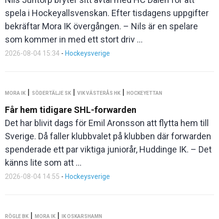
spela i Hockeyallsvenskan. Efter tisdagens uppgifter
bekräftar Mora IK övergången. – Nils är en spelare
som kommer in med ett stort driv ...
2026-08-04 15:34
-
Hockeysverige
|
|
|
MORA IK
SÖDERTÄLJE SK
VIK VÄSTERÅS HK
HOCKEYETTAN
Får hem tidigare SHL-forwarden
Det har blivit dags för Emil Aronsson att flytta hem till
Sverige. Då faller klubbvalet på klubben där forwarden
spenderade ett par viktiga juniorår, Huddinge IK. – Det
känns lite som att ...
2026-08-04 14:55
-
Hockeysverige
|
|
RÖGLE BK
MORA IK
IK OSKARSHAMN