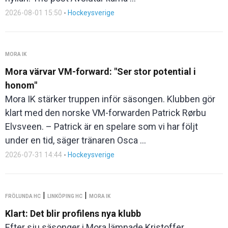
2026-08-01 15:50
-
Hockeysverige
MORA IK
Mora värvar VM-forward: "Ser stor potential i
honom"
Mora IK stärker truppen inför säsongen. Klubben gör
klart med den norske VM-forwarden Patrick Rørbu
Elvsveen. – Patrick är en spelare som vi har följt
under en tid, säger tränaren Osca ...
2026-07-31 14:44
-
Hockeysverige
|
|
FRÖLUNDA HC
LINKÖPING HC
MORA IK
Klart: Det blir profilens nya klubb
Efter sju säsonger i Mora lämnade Kristoffer