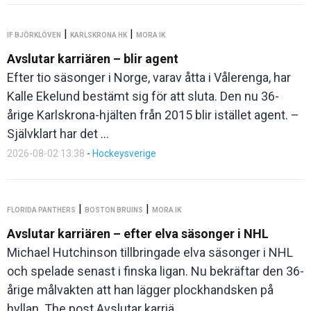
|
|
IF BJÖRKLÖVEN
KARLSKRONA HK
MORA IK
Avslutar karriären – blir agent
Efter tio säsonger i Norge, varav åtta i Vålerenga, har
Kalle Ekelund bestämt sig för att sluta. Den nu 36-
årige Karlskrona-hjälten från 2015 blir istället agent. –
Självklart har det ...
2026-08-02 13:38
-
Hockeysverige
|
|
FLORIDA PANTHERS
BOSTON BRUINS
MORA IK
Avslutar karriären – efter elva säsonger i NHL
Michael Hutchinson tillbringade elva säsonger i NHL
och spelade senast i finska ligan. Nu bekräftar den 36-
årige målvakten att han lägger plockhandsken på
hyllan. The post Avslutar karriä ...