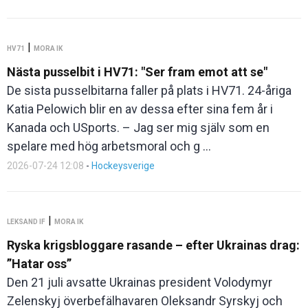
|
HV71
MORA IK
Nästa pusselbit i HV71: "Ser fram emot att se"
De sista pusselbitarna faller på plats i HV71. 24-åriga
Katia Pelowich blir en av dessa efter sina fem år i
Kanada och USports. – Jag ser mig själv som en
spelare med hög arbetsmoral och g ...
2026-07-24 12:08
-
Hockeysverige
|
LEKSAND IF
MORA IK
Ryska krigsbloggare rasande – efter Ukrainas drag:
”Hatar oss”
Den 21 juli avsatte Ukrainas president Volodymyr
Zelenskyj överbefälhavaren Oleksandr Syrskyj och