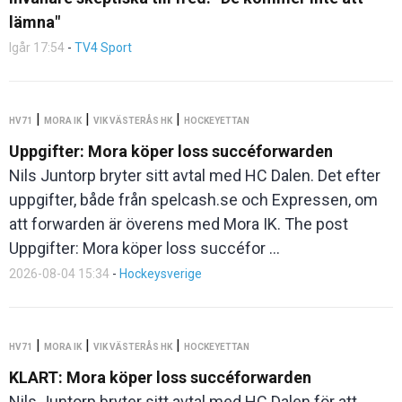
lämna"
Igår 17:54
-
TV4 Sport
|
|
|
HV71
MORA IK
VIK VÄSTERÅS HK
HOCKEYETTAN
Uppgifter: Mora köper loss succéforwarden
Nils Juntorp bryter sitt avtal med HC Dalen. Det efter
uppgifter, både från spelcash.se och Expressen, om
att forwarden är överens med Mora IK. The post
Uppgifter: Mora köper loss succéfor ...
2026-08-04 15:34
-
Hockeysverige
|
|
|
HV71
MORA IK
VIK VÄSTERÅS HK
HOCKEYETTAN
KLART: Mora köper loss succéforwarden
Nils Juntorp bryter sitt avtal med HC Dalen för att