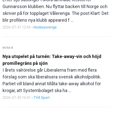
Gunnarsson klubben. Nu flyttar backen till Norge och
skriver på för topplaget Vålerenga. The post Klart: Det
blir profilens nya klubb appeared f ...
2026-07-31 12:45
-
Hockeysverige
MORA IK
Nya utspelet på turnén: Take-away-vin och höjd
promillegräns på sjön
I årets valrörelse går Liberalerna fram med flera
förslag som ska liberalisera svensk alkoholpolitik.
Partiet vill bland annat tillåta take-away alkohol för
krogar, att Systembolaget ska ha ...
2026-07-30 16:01
-
TV4 Sport