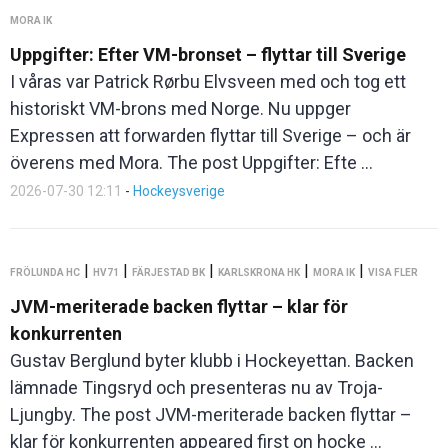
MORA IK
Uppgifter: Efter VM-bronset – flyttar till Sverige
I våras var Patrick Rørbu Elvsveen med och tog ett
historiskt VM-brons med Norge. Nu uppger
Expressen att forwarden flyttar till Sverige – och är
överens med Mora. The post Uppgifter: Efte ...
2026-07-30 12:11
-
Hockeysverige
|
|
|
|
|
FRÖLUNDA HC
HV71
FÄRJESTAD BK
KARLSKRONA HK
MORA IK
VISA FLER
JVM-meriterade backen flyttar – klar för
konkurrenten
Gustav Berglund byter klubb i Hockeyettan. Backen
lämnade Tingsryd och presenteras nu av Troja-
Ljungby. The post JVM-meriterade backen flyttar –
klar för konkurrenten appeared first on hocke ...