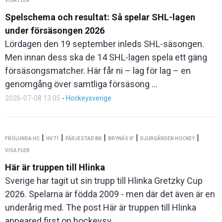
VISA FLER
Spelschema och resultat: Så spelar SHL-lagen
under försäsongen 2026
Lördagen den 19 september inleds SHL-säsongen.
Men innan dess ska de 14 SHL-lagen spela ett gäng
försäsongsmatcher. Här får ni – lag för lag – en
genomgång över samtliga försäsong ...
2026-07-08 13:05
-
Hockeysverige
|
|
|
|
|
FRÖLUNDA HC
HV71
FÄRJESTAD BK
BRYNÄS IF
DJURGÅRDEN HOCKEY
VISA FLER
Här är truppen till Hlinka
Sverige har tagit ut sin trupp till Hlinka Gretzky Cup
2026. Spelarna är födda 2009 - men där det även är en
underårig med. The post Här är truppen till Hlinka
appeared first on hockeysv ...