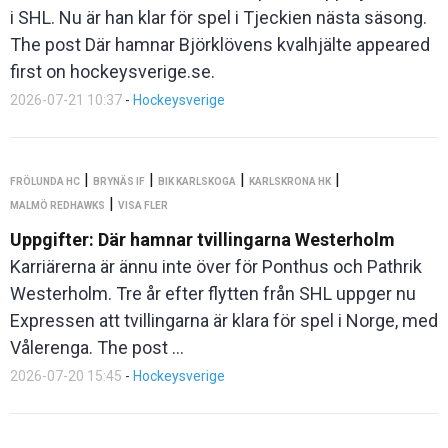
i SHL. Nu är han klar för spel i Tjeckien nästa säsong.
The post Där hamnar Björklövens kvalhjälte appeared
first on hockeysverige.se.
2026-07-21 10:37
-
Hockeysverige
|
|
|
|
FRÖLUNDA HC
BRYNÄS IF
BIK KARLSKOGA
KARLSKRONA HK
|
MALMÖ REDHAWKS
VISA FLER
Uppgifter: Där hamnar tvillingarna Westerholm
Karriärerna är ännu inte över för Ponthus och Pathrik
Westerholm. Tre år efter flytten från SHL uppger nu
Expressen att tvillingarna är klara för spel i Norge, med
Vålerenga. The post ...
2026-07-20 15:45
-
Hockeysverige