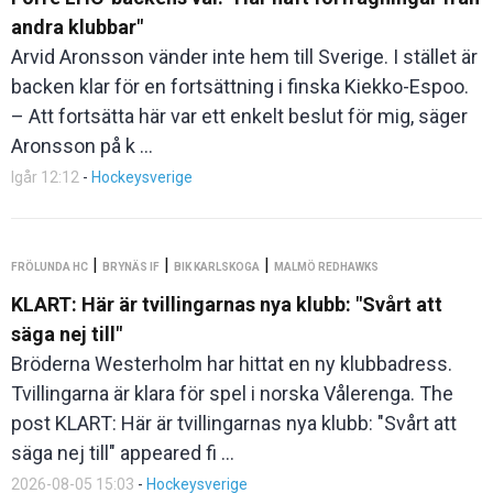
andra klubbar"
Arvid Aronsson vänder inte hem till Sverige. I stället är
backen klar för en fortsättning i finska Kiekko-Espoo.
– Att fortsätta här var ett enkelt beslut för mig, säger
Aronsson på k ...
Igår 12:12
-
Hockeysverige
|
|
|
FRÖLUNDA HC
BRYNÄS IF
BIK KARLSKOGA
MALMÖ REDHAWKS
KLART: Här är tvillingarnas nya klubb: "Svårt att
säga nej till"
Bröderna Westerholm har hittat en ny klubbadress.
Tvillingarna är klara för spel i norska Vålerenga. The
post KLART: Här är tvillingarnas nya klubb: "Svårt att
säga nej till" appeared fi ...
2026-08-05 15:03
-
Hockeysverige