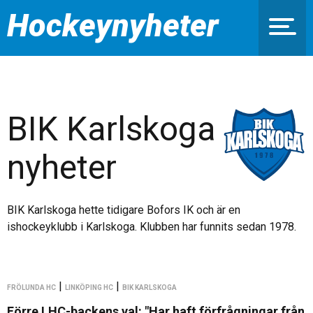
Hockeynyheter
BIK Karlskoga
nyheter
BIK Karlskoga hette tidigare Bofors IK och är en
ishockeyklubb i Karlskoga. Klubben har funnits sedan 1978.
|
|
FRÖLUNDA HC
LINKÖPING HC
BIK KARLSKOGA
Förre LHC-backens val: "Har haft förfrågningar från