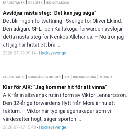
|
|
FÄRJESTAD BK
RÖGLE BK
BIK KARLSKOGA
Avslöjar nästa steg: "Det kan jag säga"
Det blir ingen fortsättning i Sverige för Oliver Eklind.
Den tidigare SHL- och Karlskoga-forwarden avslöjar
detta nästa steg för Nerikes Allehanda. – Nu tror jag
att jag har hittat ett bra ...
2026-07-18 09:14
-
Hockeysverige
|
|
|
|
FÄRJESTAD BK
DJURGÅRDEN HOCKEY
AIK
BIK KARLSKOGA
MORA IK
Klar för AIK: "Jag kommer hit för att vinna"
AIK får in allsvensk rutin i form av Viktor Lennartsson.
Den 32-årige forwardens flytt från Mora är nu ett
faktum. – Viktor har tydliga egenskaper som vi
värdesätter högt, säger sportch ...
2026-07-17 15:48
-
Hockeysverige