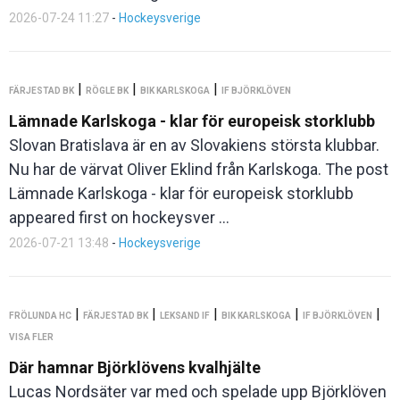
2026-07-24 11:27
-
Hockeysverige
|
|
|
FÄRJESTAD BK
RÖGLE BK
BIK KARLSKOGA
IF BJÖRKLÖVEN
Lämnade Karlskoga - klar för europeisk storklubb
Slovan Bratislava är en av Slovakiens största klubbar.
Nu har de värvat Oliver Eklind från Karlskoga. The post
Lämnade Karlskoga - klar för europeisk storklubb
appeared first on hockeysver ...
2026-07-21 13:48
-
Hockeysverige
|
|
|
|
|
FRÖLUNDA HC
FÄRJESTAD BK
LEKSAND IF
BIK KARLSKOGA
IF BJÖRKLÖVEN
VISA FLER
Där hamnar Björklövens kvalhjälte
Lucas Nordsäter var med och spelade upp Björklöven