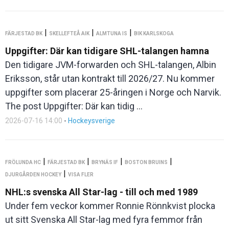
|
|
|
FÄRJESTAD BK
SKELLEFTEÅ AIK
ALMTUNA IS
BIK KARLSKOGA
Uppgifter: Där kan tidigare SHL-talangen hamna
Den tidigare JVM-forwarden och SHL-talangen, Albin
Eriksson, står utan kontrakt till 2026/27. Nu kommer
uppgifter som placerar 25-åringen i Norge och Narvik.
The post Uppgifter: Där kan tidig ...
2026-07-16 14:00
-
Hockeysverige
|
|
|
|
FRÖLUNDA HC
FÄRJESTAD BK
BRYNÄS IF
BOSTON BRUINS
|
DJURGÅRDEN HOCKEY
VISA FLER
NHL:s svenska All Star-lag - till och med 1989
Under fem veckor kommer Ronnie Rönnkvist plocka
ut sitt Svenska All Star-lag med fyra femmor från