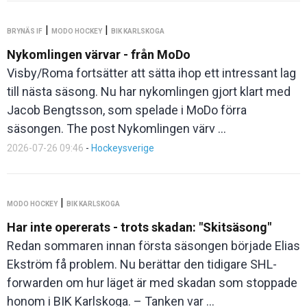
|
|
BRYNÄS IF
MODO HOCKEY
BIK KARLSKOGA
Nykomlingen värvar - från MoDo
Visby/Roma fortsätter att sätta ihop ett intressant lag
till nästa säsong. Nu har nykomlingen gjort klart med
Jacob Bengtsson, som spelade i MoDo förra
säsongen. The post Nykomlingen värv ...
2026-07-26 09:46
-
Hockeysverige
|
MODO HOCKEY
BIK KARLSKOGA
Har inte opererats - trots skadan: "Skitsäsong"
Redan sommaren innan första säsongen började Elias
Ekström få problem. Nu berättar den tidigare SHL-
forwarden om hur läget är med skadan som stoppade
honom i BIK Karlskoga. – Tanken var ...