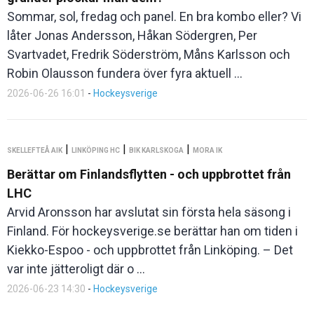
Sommar, sol, fredag och panel. En bra kombo eller? Vi
låter Jonas Andersson, Håkan Södergren, Per
Svartvadet, Fredrik Söderström, Måns Karlsson och
Robin Olausson fundera över fyra aktuell ...
2026-06-26 16:01
-
Hockeysverige
|
|
|
SKELLEFTEÅ AIK
LINKÖPING HC
BIK KARLSKOGA
MORA IK
Berättar om Finlandsflytten - och uppbrottet från
LHC
Arvid Aronsson har avslutat sin första hela säsong i
Finland. För hockeysverige.se berättar han om tiden i
Kiekko-Espoo - och uppbrottet från Linköping. – Det
var inte jätteroligt där o ...
2026-06-23 14:30
-
Hockeysverige