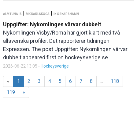
|
|
ALMTUNA IS
BIK KARLSKOGA
IK OSKARSHAMN
Uppgifter: Nykomlingen värvar dubbelt
Nykomlingen Visby/Roma har gjort klart med två
allsvenska profiler. Det rapporterar tidningen
Expressen. The post Uppgifter: Nykomlingen värvar
dubbelt appeared first on hockeysverige.se.
2026-06-22 13:05
-
Hockeysverige
«
1
2
3
4
5
6
7
8
...
118
119
»