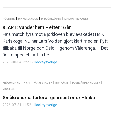
|
|
|
RÖGLE BK
BIK KARLSKOGA
IF BJÖRKLÖVEN
MALMÖ REDHAWKS
KLART: Vänder hem – efter 16 år
Finalmatch fyra mot Björklöven blev avskedet i BIK
Karlskoga. Nu har Lars Volden gjort klart med en flytt
tillbaka till Norge och Oslo – genom Vålerenga. – Det
är lite speciellt att ta he ...
2026-08-04 12:21
-
Hockeysverige
|
|
|
|
|
FRÖLUNDA HC
HV71
FÄRJESTAD BK
BRYNÄS IF
DJURGÅRDEN HOCKEY
VISA FLER
Småkronorna förlorar genrepet inför Hlinka
2026-07-31 11:52
-
Hockeysverige