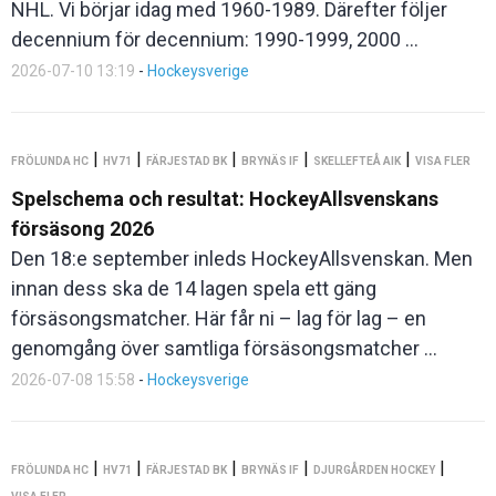
NHL. Vi börjar idag med 1960-1989. Därefter följer
decennium för decennium: 1990-1999, 2000 ...
2026-07-10 13:19
-
Hockeysverige
|
|
|
|
|
FRÖLUNDA HC
HV71
FÄRJESTAD BK
BRYNÄS IF
SKELLEFTEÅ AIK
VISA FLER
Spelschema och resultat: HockeyAllsvenskans
försäsong 2026
Den 18:e september inleds HockeyAllsvenskan. Men
innan dess ska de 14 lagen spela ett gäng
försäsongsmatcher. Här får ni – lag för lag – en
genomgång över samtliga försäsongsmatcher ...
2026-07-08 15:58
-
Hockeysverige
|
|
|
|
|
FRÖLUNDA HC
HV71
FÄRJESTAD BK
BRYNÄS IF
DJURGÅRDEN HOCKEY