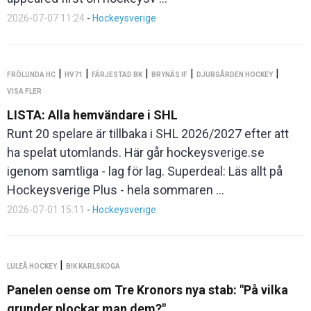
2026-07-07 11:24
-
Hockeysverige
|
|
|
|
|
FRÖLUNDA HC
HV71
FÄRJESTAD BK
BRYNÄS IF
DJURGÅRDEN HOCKEY
VISA FLER
LISTA: Alla hemvändare i SHL
Runt 20 spelare är tillbaka i SHL 2026/2027 efter att
ha spelat utomlands. Här går hockeysverige.se
igenom samtliga - lag för lag. Superdeal: Läs allt på
Hockeysverige Plus - hela sommaren ...
2026-07-01 15:11
-
Hockeysverige
|
LULEÅ HOCKEY
BIK KARLSKOGA
Panelen oense om Tre Kronors nya stab: "På vilka
grunder plockar man dem?"