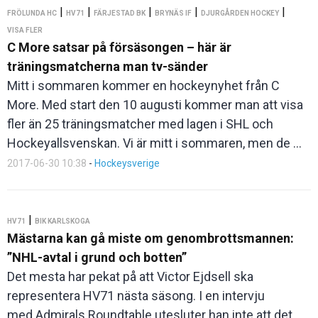
|
|
|
|
|
FRÖLUNDA HC
HV71
FÄRJESTAD BK
BRYNÄS IF
DJURGÅRDEN HOCKEY
VISA FLER
C More satsar på försäsongen – här är
träningsmatcherna man tv-sänder
Mitt i sommaren kommer en hockeynyhet från C
More. Med start den 10 augusti kommer man att visa
fler än 25 träningsmatcher med lagen i SHL och
Hockeyallsvenskan. Vi är mitt i sommaren, men de ...
2017-06-30 10:38
-
Hockeysverige
|
HV71
BIK KARLSKOGA
Mästarna kan gå miste om genombrottsmannen:
”NHL-avtal i grund och botten”
Det mesta har pekat på att Victor Ejdsell ska
representera HV71 nästa säsong. I en intervju
med Admirals Roundtable utesluter han inte att det