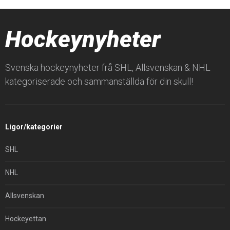
Hockeynyheter
Svenska hockeynyheter frå SHL, Allsvenskan & NHL
kategoriserade och sammanställda för din skull!
Ligor/kategorier
SHL
NHL
Allsvenskan
Hockeyettan