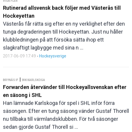
VISA FLER
Rutinerad allsvensk back följer med Västerås till
Hockeyettan
Västerås får rätta sig efter en ny verklighet efter den
tunga degraderingen till Hockeyettan. Just nu håller
klubbledningen på att försöka sätta ihop ett
slagkraftigt lagbygge med sina n ...
2017-06-09 17:49
-
Hockeysverige
|
BRYNÄS IF
BIK KARLSKOGA
Forwarden återvänder till Hockeyallsvenskan efter
en säsong i SHL
Han lämnade Karlskoga för spel i SHL inför förra
säsongen. Efter en tung säsong vänder Gustaf Thorell
nu tillbaka till värmlandsklubben. För två säsonger
sedan gjorde Gustaf Thorell si ...