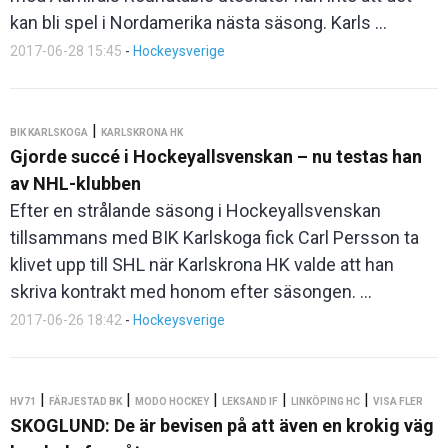
kan bli spel i Nordamerika nästa säsong. Karls ...
2017-06-28 15:45
-
Hockeysverige
|
BIK KARLSKOGA
KARLSKRONA HK
Gjorde succé i Hockeyallsvenskan – nu testas han
av NHL-klubben
Efter en strålande säsong i Hockeyallsvenskan
tillsammans med BIK Karlskoga fick Carl Persson ta
klivet upp till SHL när Karlskrona HK valde att han
skriva kontrakt med honom efter säsongen. ...
2017-06-26 18:42
-
Hockeysverige
|
|
|
|
|
HV71
FÄRJESTAD BK
MODO HOCKEY
LEKSAND IF
LINKÖPING HC
VISA FLER
SKOGLUND: De är bevisen på att även en krokig väg