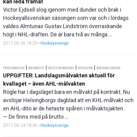
kan leda framåt
Victor Ejdsell slog igenom med dunder och brak i
Hockeyallsvenskan säsongen som var och i lördags
valdes Almtunas Gustav Lindström överraskande
högt i NHL-draften. De är bara två av många ...
2017-06-26 18:20
-
Hockeysverige
|
|
|
|
FRÖLUNDA HC
BRYNÄS IF
BOSTON BRUINS
RÖGLE BK
BIK KARLSKOGA
UPPGIFTER: Landslagsmålvakten aktuell för
kvallaget – även AHL-målvakten
Rögle har i dagsläget bara en målvakt på kontrakt. Nu
avslöjar Helsingborgs dagblad att en KHL-målvakt och
en AHL-dito är de hetaste spåren i målvaktsjakten.
— De finns med på brutto ...
2017-06-24 18:46
-
Hockeysverige