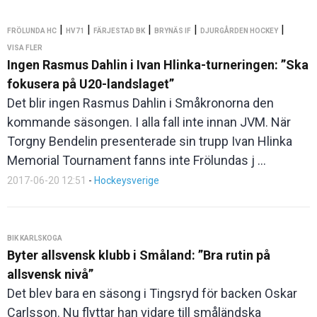
|
|
|
|
|
FRÖLUNDA HC
HV71
FÄRJESTAD BK
BRYNÄS IF
DJURGÅRDEN HOCKEY
VISA FLER
Ingen Rasmus Dahlin i Ivan Hlinka-turneringen: ”Ska
fokusera på U20-landslaget”
Det blir ingen Rasmus Dahlin i Småkronorna den
kommande säsongen. I alla fall inte innan JVM. När
Torgny Bendelin presenterade sin trupp Ivan Hlinka
Memorial Tournament fanns inte Frölundas j ...
2017-06-20 12:51
-
Hockeysverige
BIK KARLSKOGA
Byter allsvensk klubb i Småland: ”Bra rutin på
allsvensk nivå”
Det blev bara en säsong i Tingsryd för backen Oskar
Carlsson. Nu flyttar han vidare till småländska