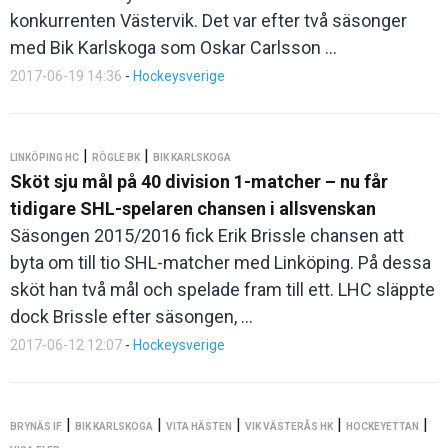
konkurrenten Västervik. Det var efter två säsonger
med Bik Karlskoga som Oskar Carlsson ...
2017-06-19 14:36
-
Hockeysverige
|
|
LINKÖPING HC
RÖGLE BK
BIK KARLSKOGA
Sköt sju mål på 40 division 1-matcher – nu får
tidigare SHL-spelaren chansen i allsvenskan
Säsongen 2015/2016 fick Erik Brissle chansen att
byta om till tio SHL-matcher med Linköping. På dessa
sköt han två mål och spelade fram till ett. LHC släppte
dock Brissle efter säsongen, ...
2017-06-12 12:07
-
Hockeysverige
|
|
|
|
|
BRYNÄS IF
BIK KARLSKOGA
VITA HÄSTEN
VIK VÄSTERÅS HK
HOCKEYETTAN