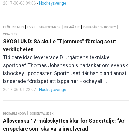
2017-06-06 09:06
-
Hockeysverige
|
|
|
|
|
FRÖLUNDA HC
HV71
FÄRJESTAD BK
BRYNÄS IF
DJURGÅRDEN HOCKEY
VISA FLER
SKOGLUND: Så skulle ”Tjommes” förslag se ut i
verkligheten
Tidigare idag levererade Djurgårdens tekniske
sportchef Thomas Johansson sina tankar om svensk
ishockey i podcasten Sporthuset där han bland annat
lanserade förslaget att lägga ner Hockeyall ...
2017-06-01 22:07
-
Hockeysverige
|
BIK KARLSKOGA
SÖDERTÄLJE SK
Allsvenska 17-målsskytten klar för Södertälje: ”Är
en spelare som ska vara involverad i