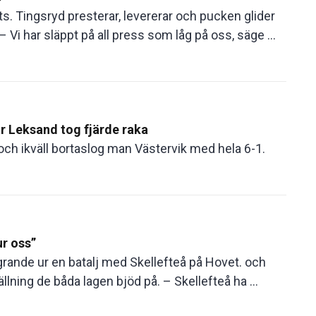
s. Tingsryd presterar, levererar och pucken glider
Vi har släppt på all press som låg på oss, säge ...
r Leksand tog fjärde raka
och ikväll bortaslog man Västervik med hela 6-1.
ur oss”
grande ur en batalj med Skellefteå på Hovet. och
ällning de båda lagen bjöd på. – Skellefteå ha ...