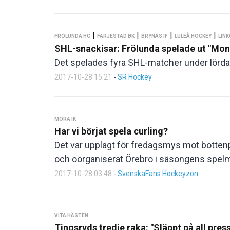
|
|
|
|
FRÖLUNDA HC
FÄRJESTAD BK
BRYNÄS IF
LULEÅ HOCKEY
LINK
SHL-snackisar: Frölunda spelade ut "Mon
Det spelades fyra SHL-matcher under lörda
2017-10-28 15:21
-
SR Hockey
MORA IK
Har vi börjat spela curling?
Det var upplagt för fredagsmys mot bottenpla
och oorganiserat Örebro i säsongens spelm
2017-10-28 03:48
-
SvenskaFans Hockeyzon
VITA HÄSTEN
Tingsryds tredje raka: "Släppt på all pres