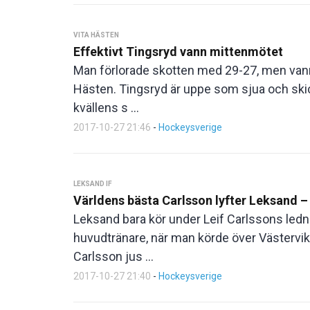
VITA HÄSTEN
Effektivt Tingsryd vann mittenmötet
Man förlorade skotten med 29-27, men vann
Hästen. Tingsryd är uppe som sjua och skic
kvällens s ...
2017-10-27 21:46
-
Hockeysverige
LEKSAND IF
Världens bästa Carlsson lyfter Leksand –
Leksand bara kör under Leif Carlssons ledni
huvudtränare, när man körde över Västervik 
Carlsson jus ...
2017-10-27 21:40
-
Hockeysverige