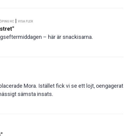
|
ÖPING HC
VISA FLER
stret"
gseftermiddagen – här är snackisarna.
cerade Mora. Istället fick vi se ett lojt, oengagerat
ässigt sämsta insats.
s"