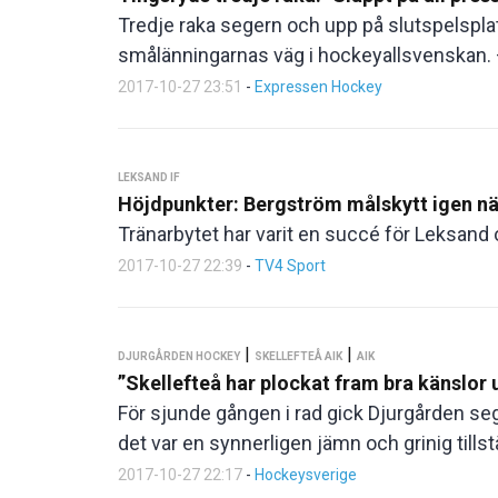
Tredje raka segern och upp på slutspelsplat
smålänningarnas väg i hockeyallsvenskan. – 
2017-10-27 23:51
-
Expressen Hockey
LEKSAND IF
Höjdpunkter: Bergström målskytt igen nä
Tränarbytet har varit en succé för Leksand 
2017-10-27 22:39
-
TV4 Sport
|
|
DJURGÅRDEN HOCKEY
SKELLEFTEÅ AIK
AIK
”Skellefteå har plockat fram bra känslor 
För sjunde gången i rad gick Djurgården se
det var en synnerligen jämn och grinig tillst
2017-10-27 22:17
-
Hockeysverige