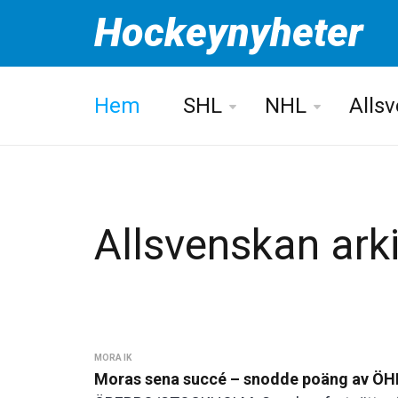
Hockeynyheter
Hem
SHL
NHL
Alls
Allsvenskan ark
MORA IK
Moras sena succé – snodde poäng av ÖH