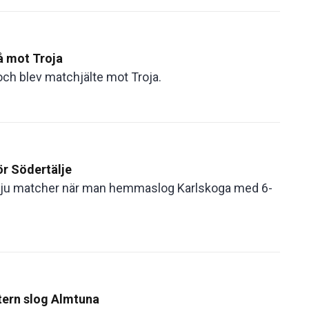
å mot Troja
ch blev matchjälte mot Troja.
ör Södertälje
 sju matcher när man hemmaslog Karlskoga med 6-
ntern slog Almtuna