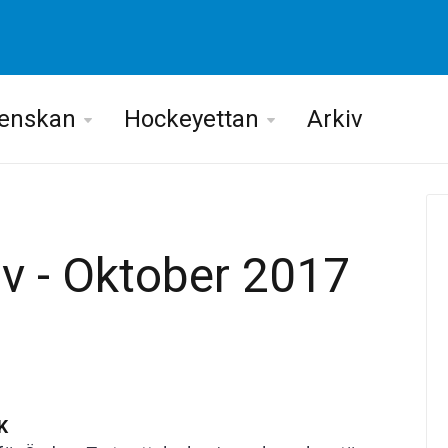
venskan
Hockeyettan
Arkiv
iv - Oktober 2017
K