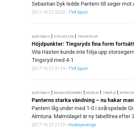
Sebastian Dyk ledde Pantern till seger mot
2017-10-27 22:02
-
TV4 Sport
|
|
ALMTUNA IS
VITA HÄSTEN
TINGSRYD AIF
Höjdpunkter: Tingsryds fina form fortsät
Vita Hästen kunde inte följa upp storseger
Tingsryd med 4-1.
2017-10-27 21:59
-
TV4 Sport
|
|
|
|
ALMTUNA IS
MALMÖ REDHAWKS
MORA IK
TIMRÅ IK
IK PANTE
Panterns starka vändning – nu hakar man 
Pantern låg under med 1-0 i svårspelade Gr
Almtuna. Malmölaget är ny tabelltrea efter 3-1
2017-10-27 21:52
-
Hockeysverige