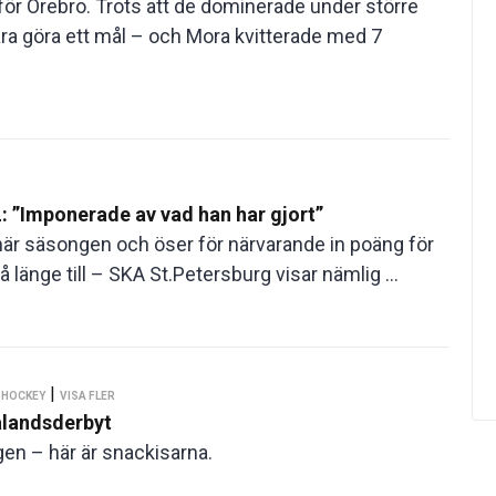
 Örebro. Trots att de dominerade under större
a göra ett mål – och Mora kvitterade med 7
L: ”Imponerade av vad han har gjort”
här säsongen och öser för närvarande in poäng för
 länge till – SKA St.Petersburg visar nämlig ...
|
 HOCKEY
VISA FLER
ålandsderbyt
en – här är snackisarna.