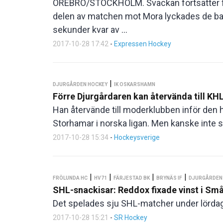
ÖREBRO/STOCKHOLM. Svackan fortsätter för
delen av matchen mot Mora lyckades de bar
sekunder kvar av ...
2017-10-28 17:42
-
Expressen Hockey
|
DJURGÅRDEN HOCKEY
IK OSKARSHAMN
Förre Djurgårdaren kan återvända till KH
Han återvände till moderklubben inför den 
Storhamar i norska ligan. Men kanske inte så
2017-10-28 15:34
-
Hockeysverige
|
|
|
|
FRÖLUNDA HC
HV71
FÄRJESTAD BK
BRYNÄS IF
DJURGÅRDEN
SHL-snackisar: Reddox fixade vinst i Sm
Det spelades sju SHL-matcher under lördag
2017-10-28 15:21
-
SR Hockey