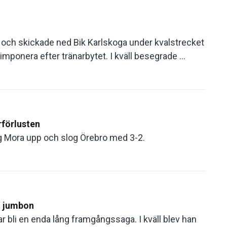
tt och skickade ned Bik Karlskoga under kvalstrecket
imponera efter tränarbytet. I kväll besegrade ...
rförlusten
ig Mora upp och slog Örebro med 3-2.
t jumbon
r bli en enda lång framgångssaga. I kväll blev han