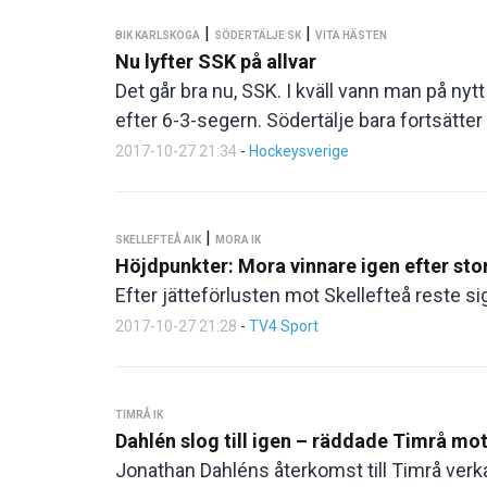
|
|
BIK KARLSKOGA
SÖDERTÄLJE SK
VITA HÄSTEN
Nu lyfter SSK på allvar
Det går bra nu, SSK. I kväll vann man på ny
efter 6-3-segern. Södertälje bara fortsätter 
2017-10-27 21:34
-
Hockeysverige
|
SKELLEFTEÅ AIK
MORA IK
Höjdpunkter: Mora vinnare igen efter sto
Efter jätteförlusten mot Skellefteå reste s
2017-10-27 21:28
-
TV4 Sport
TIMRÅ IK
Dahlén slog till igen – räddade Timrå mo
Jonathan Dahléns återkomst till Timrå verka