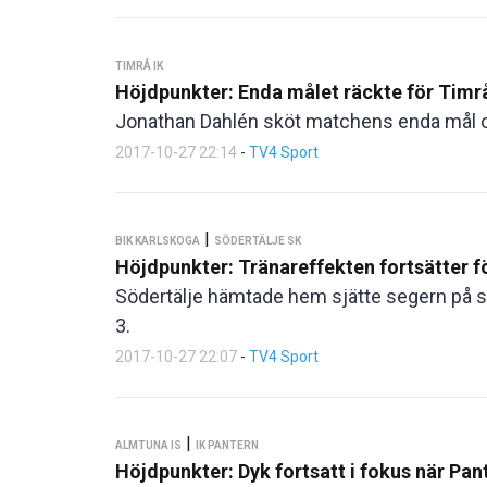
TIMRÅ IK
Höjdpunkter: Enda målet räckte för Timr
Jonathan Dahlén sköt matchens enda mål o
2017-10-27 22:14
-
TV4 Sport
|
BIK KARLSKOGA
SÖDERTÄLJE SK
Höjdpunkter: Tränareffekten fortsätter f
Södertälje hämtade hem sjätte segern på
3.
2017-10-27 22:07
-
TV4 Sport
|
ALMTUNA IS
IK PANTERN
Höjdpunkter: Dyk fortsatt i fokus när Pa