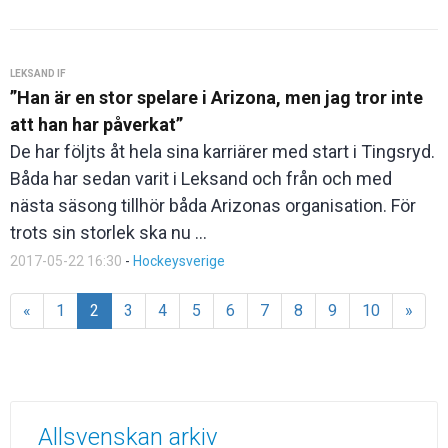
LEKSAND IF
”Han är en stor spelare i Arizona, men jag tror inte
att han har påverkat”
De har följts åt hela sina karriärer med start i Tingsryd.
Båda har sedan varit i Leksand och från och med
nästa säsong tillhör båda Arizonas organisation. För
trots sin storlek ska nu ...
2017-05-22 16:30
-
Hockeysverige
«
1
2
3
4
5
6
7
8
9
10
»
Allsvenskan arkiv