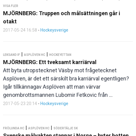
VISA FLER
MJÖRNBERG: Truppen och målsättningen går i
otakt
2017-05-24 16:58
-
Hockeysverige
|
|
LEKSAND IF
ASPLÖVEN HC
HOCKEYETTAN
MJÖRNBERG: Ett tveksamt karriärval
Att byta utropstecknet Väsby mot frågetecknet
Asplöven, är det ett särskilt bra karriärval egentligen?
Igår tillkännagav Asplöven att man värvar
genombrottsmannen Lubomir Fetkovic från ...
2017-05-23 20:14
-
Hockeysverige
|
|
FRÖLUNDA HC
ASPLÖVEN HC
SÖDERTÄLJE SK
Svenske målvakten stannar i Norge – byter botten