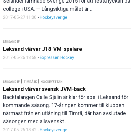
Selander lämnade Sverige 2015 för att testa lyckan på
college i USA. — Långsiktiga målet är ...
2017-05-27 11:00
-
Hockeysverige
LEKSAND IF
Leksand värvar J18-VM-spelare
2017-05-26 18:58
-
Expressen Hockey
|
|
LEKSAND IF
TIMRÅ IK
HOCKEYETTAN
Leksand värvar svensk JVM-back
Backtalangen Calle Själin är klar för spel i Leksand för
kommande säsong. 17-åringen kommer till klubben
närmast från en utlåning till Timrå, där han avslutade
säsongen med allsvenskt ...
2017-05-26 18:42
-
Hockeysverige