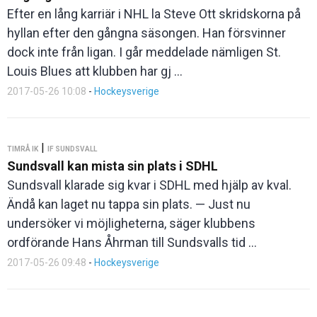
Efter en lång karriär i NHL la Steve Ott skridskorna på
hyllan efter den gångna säsongen. Han försvinner
dock inte från ligan. I går meddelade nämligen St.
Louis Blues att klubben har gj ...
2017-05-26 10:08
-
Hockeysverige
|
TIMRÅ IK
IF SUNDSVALL
Sundsvall kan mista sin plats i SDHL
Sundsvall klarade sig kvar i SDHL med hjälp av kval.
Ändå kan laget nu tappa sin plats. — Just nu
undersöker vi möjligheterna, säger klubbens
ordförande Hans Åhrman till Sundsvalls tid ...
2017-05-26 09:48
-
Hockeysverige