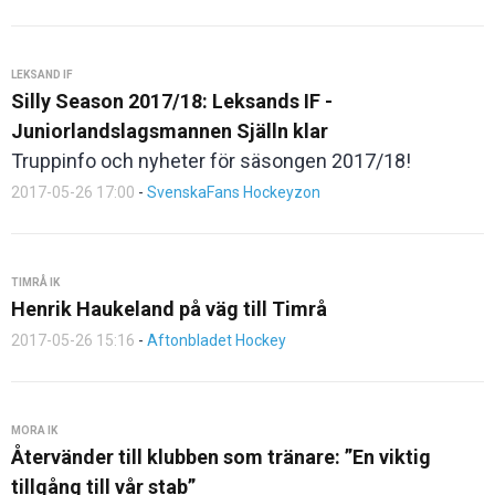
LEKSAND IF
Silly Season 2017/18: Leksands IF -
Juniorlandslagsmannen Själln klar
Truppinfo och nyheter för säsongen 2017/18!
2017-05-26 17:00
-
SvenskaFans Hockeyzon
TIMRÅ IK
Henrik Haukeland på väg till Timrå
2017-05-26 15:16
-
Aftonbladet Hockey
MORA IK
Återvänder till klubben som tränare: ”En viktig
tillgång till vår stab”