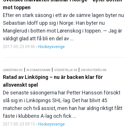
mot toppen
Efter en stark säsong i ett av de sämre lagen byter nu
Sebastian Idoff upp sig i Norge. Han byter nu
Manglerud i botten mot Lørenskog i toppen. — Jag är
väldigt glad att få bli en del av ...
2017-05-23 09:46
-
Hockeysverige
|
|
|
LINKÖPING HC
IK OSKARSHAMN
SÖDERTÄLJE SK
VIK VÄSTERÅS HK
Ratad av Linköping – nu är backen klar för
allsvenskt spel
De senaste säsongerna har Petter Hansson försökt
slå sig in i Linköpings SHL-lag. Det har blivit 45
matcher och två assist, men han har aldrig riktigt fått
fäste i klubbens A-lag och fick ...
2017-05-23 09:15
-
Hockeysverige