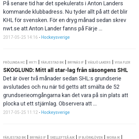
På senare tid har det spekulerats i Anton Landers
kommande klubbadress. Nu tyder allt på att det blir
KHL för svensken. För en dryg månad sedan skrev
nwt.se att Anton Lander fanns på Färje ...
2017-05-25 14:16
-
Hockeysverige
|
|
|
|
|
FRÖLUNDA HC
HV71
FÄRJESTAD BK
BRYNÄS IF
VÄXJÖ LAKERS
VISA FLER
SKOGLUND: Mitt all star-lag från säsongens SHL
Det är över två månader sedan SHL:s grundserie
avslutades och nu när tid getts att smälta de 52
grundserieomgångarna kan det vara på sin plats att
plocka ut ett stjärnlag. Observera att ...
2017-05-25 11:12
-
Hockeysverige
|
|
|
|
|
FÄRJESTAD BK
BRYNÄS IF
SKELLEFTEÅ AIK
IF BJÖRKLÖVEN
MORA IK