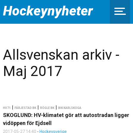
Hockeynyheter
Allsvenskan arkiv -
Maj 2017
|
|
|
HV71
FÄRJESTAD BK
RÖGLE BK
BIK KARLSKOGA
SKOGLUND: HV-klimatet gör att autostradan ligger
vidöppen för Ejdsell
2017-05-27 14:40
-
Hockeysverige