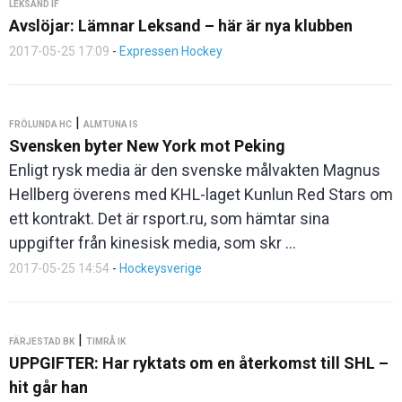
LEKSAND IF
Avslöjar: Lämnar Leksand – här är nya klubben
2017-05-25 17:09
-
Expressen Hockey
|
FRÖLUNDA HC
ALMTUNA IS
Svensken byter New York mot Peking
Enligt rysk media är den svenske målvakten Magnus
Hellberg överens med KHL-laget Kunlun Red Stars om
ett kontrakt. Det är rsport.ru, som hämtar sina
uppgifter från kinesisk media, som skr ...
2017-05-25 14:54
-
Hockeysverige
|
FÄRJESTAD BK
TIMRÅ IK
UPPGIFTER: Har ryktats om en återkomst till SHL –
hit går han