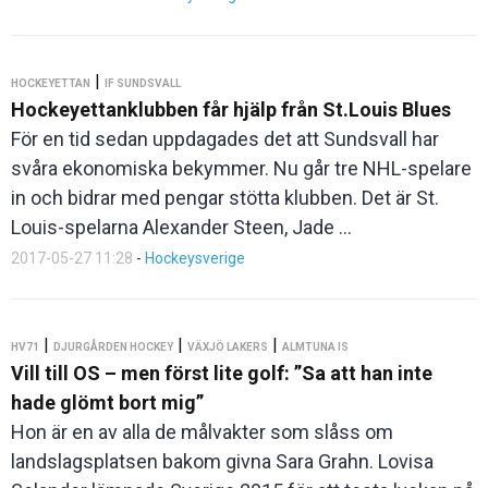
|
HOCKEYETTAN
IF SUNDSVALL
Hockeyettanklubben får hjälp från St.Louis Blues
För en tid sedan uppdagades det att Sundsvall har
svåra ekonomiska bekymmer. Nu går tre NHL-spelare
in och bidrar med pengar stötta klubben. Det är St.
Louis-spelarna Alexander Steen, Jade ...
2017-05-27 11:28
-
Hockeysverige
|
|
|
HV71
DJURGÅRDEN HOCKEY
VÄXJÖ LAKERS
ALMTUNA IS
Vill till OS – men först lite golf: ”Sa att han inte
hade glömt bort mig”
Hon är en av alla de målvakter som slåss om
landslagsplatsen bakom givna Sara Grahn. Lovisa