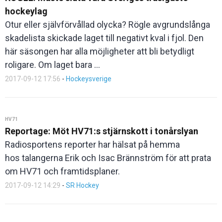
hockeylag
Otur eller självförvållad olycka? Rögle avgrundslånga
skadelista skickade laget till negativt kval i fjol. Den
här säsongen har alla möjligheter att bli betydligt
roligare. Om laget bara ...
2017-09-12 17:56
-
Hockeysverige
HV71
Reportage: Möt HV71:s stjärnskott i tonårslyan
Radiosportens reporter har hälsat på hemma
hos talangerna Erik och Isac Brännström för att prata
om HV71 och framtidsplaner.
2017-09-12 14:29
-
SR Hockey