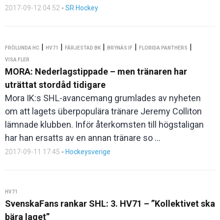
2017-09-12 04:52
-
SR Hockey
|
|
|
|
|
FRÖLUNDA HC
HV71
FÄRJESTAD BK
BRYNÄS IF
FLORIDA PANTHERS
VISA FLER
MORA: Nederlagstippade – men tränaren har
uträttat stordåd tidigare
Mora IK:s SHL-avancemang grumlades av nyheten
om att lagets überpopulära tränare Jeremy Colliton
lämnade klubben. Inför återkomsten till högstaligan
har han ersatts av en annan tränare so ...
2017-09-11 17:45
-
Hockeysverige
HV71
SvenskaFans rankar SHL: 3. HV71 – ”Kollektivet ska
bära laget”