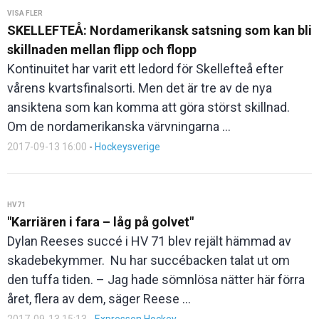
VISA FLER
SKELLEFTEÅ: Nordamerikansk satsning som kan bli
skillnaden mellan flipp och flopp
Kontinuitet har varit ett ledord för Skellefteå efter
vårens kvartsfinalsorti. Men det är tre av de nya
ansiktena som kan komma att göra störst skillnad.
Om de nordamerikanska värvningarna ...
2017-09-13 16:00
-
Hockeysverige
HV71
"Karriären i fara – låg på golvet"
Dylan Reeses succé i HV 71 blev rejält hämmad av
skadebekymmer. Nu har succébacken talat ut om
den tuffa tiden. – Jag hade sömnlösa nätter här förra
året, flera av dem, säger Reese ...