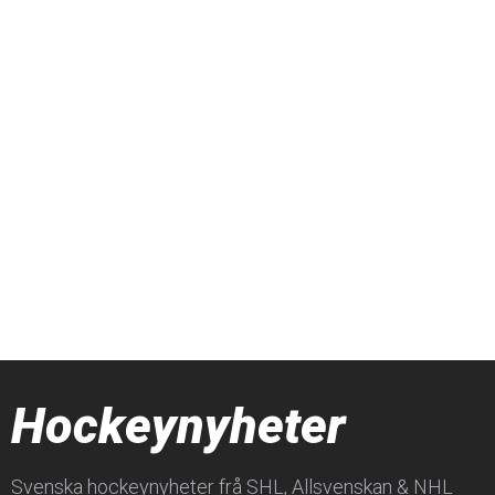
Hockeynyheter
Svenska hockeynyheter frå SHL, Allsvenskan & NHL