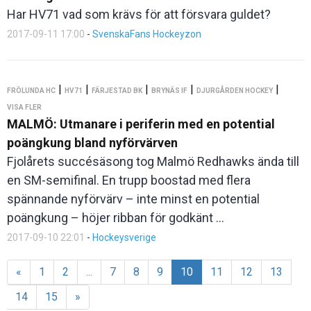
Har HV71 vad som krävs för att försvara guldet?
2017-09-11 17:00
-
SvenskaFans Hockeyzon
|
|
|
|
|
FRÖLUNDA HC
HV71
FÄRJESTAD BK
BRYNÄS IF
DJURGÅRDEN HOCKEY
VISA FLER
MALMÖ: Utmanare i periferin med en potential
poängkung bland nyförvärven
Fjolårets succésäsong tog Malmö Redhawks ända till
en SM-semifinal. En trupp boostad med flera
spännande nyförvärv – inte minst en potential
poängkung – höjer ribban för godkänt ...
2017-09-10 22:01
-
Hockeysverige
«
1
2
...
7
8
9
10
11
12
13
14
15
»