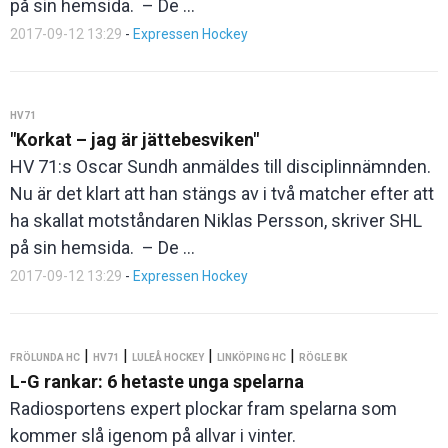
på sin hemsida. – De ...
2017-09-12 13:29
-
Expressen Hockey
HV71
"Korkat – jag är jättebesviken"
HV 71:s Oscar Sundh anmäldes till disciplinnämnden.
Nu är det klart att han stängs av i två matcher efter att
ha skallat motståndaren Niklas Persson, skriver SHL
på sin hemsida. – De ...
2017-09-12 13:29
-
Expressen Hockey
|
|
|
|
FRÖLUNDA HC
HV71
LULEÅ HOCKEY
LINKÖPING HC
RÖGLE BK
L-G rankar: 6 hetaste unga spelarna
Radiosportens expert plockar fram spelarna som
kommer slå igenom på allvar i vinter.