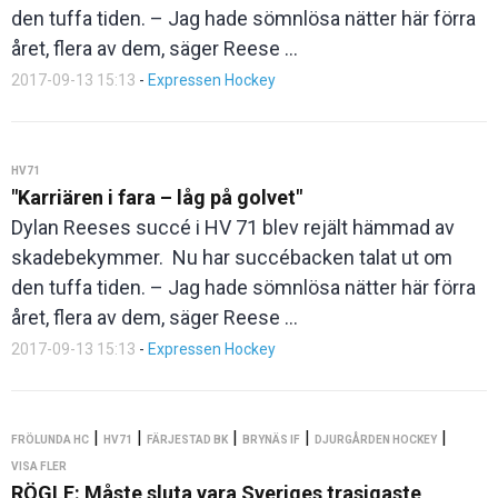
den tuffa tiden. – Jag hade sömnlösa nätter här förra
året, flera av dem, säger Reese ...
2017-09-13 15:13
-
Expressen Hockey
HV71
"Karriären i fara – låg på golvet"
Dylan Reeses succé i HV 71 blev rejält hämmad av
skadebekymmer. Nu har succébacken talat ut om
den tuffa tiden. – Jag hade sömnlösa nätter här förra
året, flera av dem, säger Reese ...
2017-09-13 15:13
-
Expressen Hockey
|
|
|
|
|
FRÖLUNDA HC
HV71
FÄRJESTAD BK
BRYNÄS IF
DJURGÅRDEN HOCKEY
VISA FLER
RÖGLE: Måste sluta vara Sveriges trasigaste