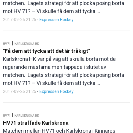
matchen. Lagets strategi för att plocka poäng borta
mot HV 71? – Vi skulle få dem att tycka ...
2017-09-26 21:25
-
Expressen Hockey
|
HV71
KARLSKRONA HK
"Få dem att tycka att det är tråkigt"
Karlskrona HK var på väg att skrälla borta mot de
regerande mästarna men tappade i slutet av
matchen. Lagets strategi för att plocka poäng borta
mot HV 71? – Vi skulle få dem att tycka ...
2017-09-26 21:25
-
Expressen Hockey
|
HV71
KARLSKRONA HK
HV71 straffade Karlskrona
Matchen mellan HV71 och Karlskrona i Kinnarps