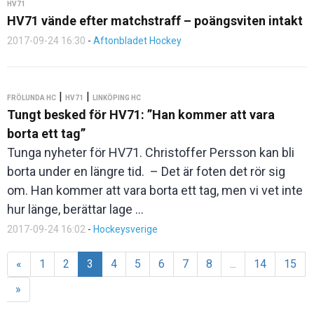
HV71
HV71 vände efter matchstraff – poängsviten intakt
2017-09-24 16:30
-
Aftonbladet Hockey
|
|
FRÖLUNDA HC
HV71
LINKÖPING HC
Tungt besked för HV71: ”Han kommer att vara
borta ett tag”
Tunga nyheter för HV71. Christoffer Persson kan bli
borta under en längre tid. – Det är foten det rör sig
om. Han kommer att vara borta ett tag, men vi vet inte
hur länge, berättar lage ...
2017-09-24 16:02
-
Hockeysverige
«
1
2
3
4
5
6
7
8
...
14
15
»