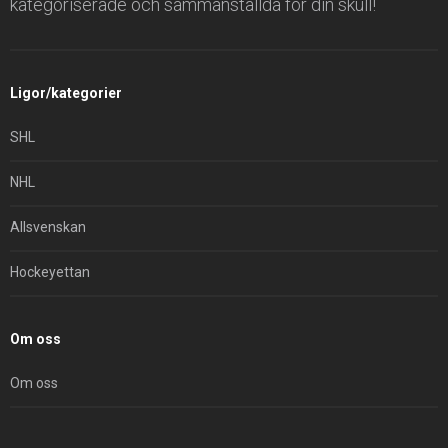
kategoriserade och sammanställda för din skull!
Ligor/kategorier
SHL
NHL
Allsvenskan
Hockeyettan
Om oss
Om oss