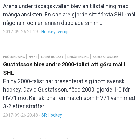
Arena under tisdagskvällen blev en tillställning med
många ansikten. En spelare gjorde sitt första SHL-mål
någonsin och en annan dubblade sin m ...
2017-09-26 21:19
-
Hockeysverige
|
|
|
|
FRÖLUNDA HC
HV71
LULEÅ HOCKEY
LINKÖPING HC
KARLSKRONA HK
Gustafsson blev andre 2000-talist att göra mål i
SHL
En ny 2000-talist har presenterat sig inom svensk
hockey. David Gustafsson, född 2000, gjorde 1-0 för
HV71 mot Karlskrona i en match som HV71 vann med
3-2 efter straffar.
2017-09-26 20:48
-
SR Hockey