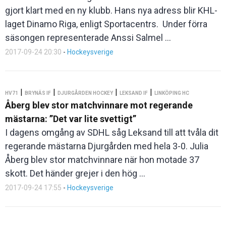
gjort klart med en ny klubb. Hans nya adress blir KHL-
laget Dinamo Riga, enligt Sportacentrs. Under förra
säsongen representerade Anssi Salmel ...
2017-09-24 20:30
-
Hockeysverige
|
|
|
|
HV71
BRYNÄS IF
DJURGÅRDEN HOCKEY
LEKSAND IF
LINKÖPING HC
Åberg blev stor matchvinnare mot regerande
mästarna: ”Det var lite svettigt”
I dagens omgång av SDHL såg Leksand till att tvåla dit
regerande mästarna Djurgården med hela 3-0. Julia
Åberg blev stor matchvinnare när hon motade 37
skott. Det händer grejer i den hög ...
2017-09-24 17:55
-
Hockeysverige