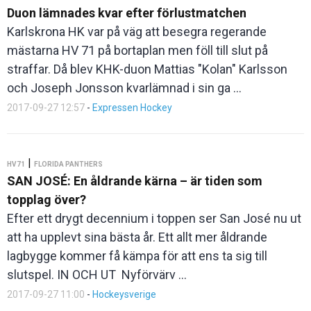
Duon lämnades kvar efter förlustmatchen
Karlskrona HK var på väg att besegra regerande
mästarna HV 71 på bortaplan men föll till slut på
straffar. Då blev KHK-duon Mattias "Kolan" Karlsson
och Joseph Jonsson kvarlämnad i sin ga ...
2017-09-27 12:57
-
Expressen Hockey
|
HV71
FLORIDA PANTHERS
SAN JOSÉ: En åldrande kärna – är tiden som
topplag över?
Efter ett drygt decennium i toppen ser San José nu ut
att ha upplevt sina bästa år. Ett allt mer åldrande
lagbygge kommer få kämpa för att ens ta sig till
slutspel. IN OCH UT Nyförvärv ...
2017-09-27 11:00
-
Hockeysverige