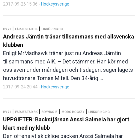
2017-09-26 15:06
-
Hockeysverige
|
|
HV71
FÄRJESTAD BK
LINKÖPING HC
Andreas Jämtin tränar tillsammans med allsvenska
klubben
Enligt MrMadhawk tränar just nu Andreas Jämtin
tillsammans med AIK. – Det stämmer. Han kör med
oss även under måndagen och tisdagen, säger lagets
huvudtränare Tomas Mitell. Den 34-årig ...
2017-09-24 20:44
-
Hockeysverige
|
|
|
|
HV71
FÄRJESTAD BK
BRYNÄS IF
MODO HOCKEY
LINKÖPING HC
UPPGIFTER: Backstjärnan Anssi Salmela har gjort
klart med ny klubb
Den offensivt skicklige backen Anssi Salmela har