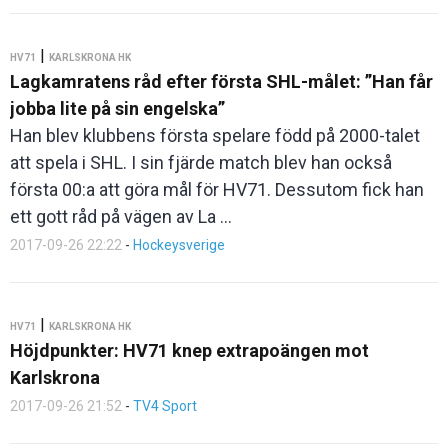
|
HV71
KARLSKRONA HK
Lagkamratens råd efter första SHL-målet: ”Han får
jobba lite på sin engelska”
Han blev klubbens första spelare född på 2000-talet
att spela i SHL. I sin fjärde match blev han också
första 00:a att göra mål för HV71. Dessutom fick han
ett gott råd på vägen av La ...
2017-09-26 22:22
-
Hockeysverige
|
HV71
KARLSKRONA HK
Höjdpunkter: HV71 knep extrapoängen mot
Karlskrona
2017-09-26 21:52
-
TV4 Sport