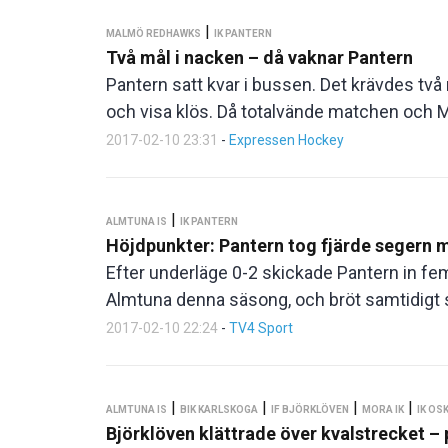
|
MALMÖ REDHAWKS
IK PANTERN
Två mål i nacken – då vaknar Pantern
Pantern satt kvar i bussen. Det krävdes två m
och visa klös. Då totalvände matchen och 
2017-02-10 23:31
-
Expressen Hockey
|
ALMTUNA IS
IK PANTERN
Höjdpunkter: Pantern tog fjärde segern 
Efter underläge 0-2 skickade Pantern in fe
Almtuna denna säsong, och bröt samtidigt si
2017-02-10 22:24
-
TV4 Sport
|
|
|
|
ALMTUNA IS
BIK KARLSKOGA
IF BJÖRKLÖVEN
MORA IK
IK O
Björklöven klättrade över kvalstrecket 