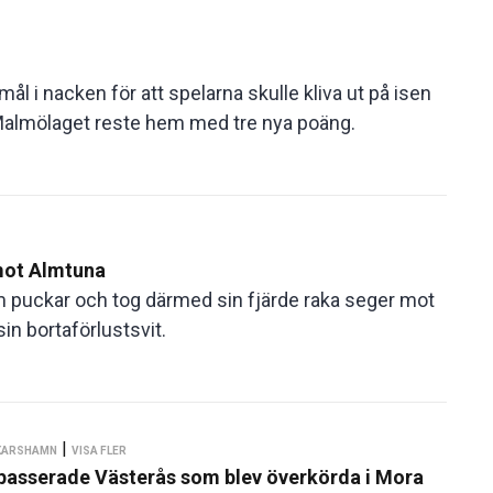
ål i nacken för att spelarna skulle kliva ut på isen
Malmölaget reste hem med tre nya poäng.
mot Almtuna
m puckar och tog därmed sin fjärde raka seger mot
n bortaförlustsvit.
|
SKARSHAMN
VISA FLER
– passerade Västerås som blev överkörda i Mora