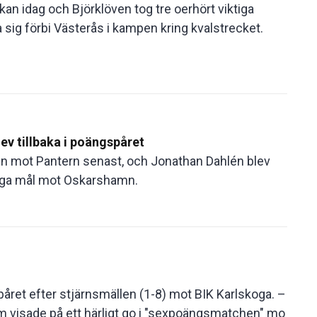
an idag och Björklöven tog tre oerhört viktiga
sig förbi Västerås i kampen kring kvalstrecket.
ev tillbaka i poängspåret
sten mot Pantern senast, och Jonathan Dahlén blev
liga mål mot Oskarshamn.
ret efter stjärnsmällen (1-8) mot BIK Karlskoga. –
 visade på ett härligt go i "sexpoängsmatchen" mo