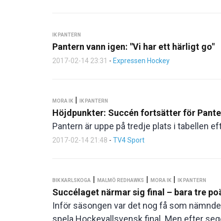
IK PANTERN
Pantern vann igen: "Vi har ett härligt go"
2017-02-14 23:31
-
Expressen Hockey
|
MORA IK
IK PANTERN
Höjdpunkter: Succén fortsätter för Pante
Pantern är uppe på tredje plats i tabellen e
2017-02-14 21:48
-
TV4 Sport
|
|
|
BIK KARLSKOGA
MALMÖ REDHAWKS
MORA IK
IK PANTERN
Succélaget närmar sig final – bara tre p
Inför säsongen var det nog få som nämnde M
spela Hockeyallsvensk final. Men efter se