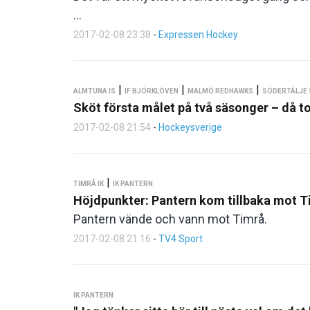
...
2017-02-08 23:38
-
Expressen Hockey
|
|
|
ALMTUNA IS
IF BJÖRKLÖVEN
MALMÖ REDHAWKS
SÖDERTÄLJE 
Sköt första målet på två säsonger – då t
2017-02-08 21:54
-
Hockeysverige
|
TIMRÅ IK
IK PANTERN
Höjdpunkter: Pantern kom tillbaka mot T
Pantern vände och vann mot Timrå.
2017-02-08 21:16
-
TV4 Sport
IK PANTERN