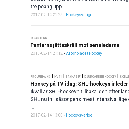
tre poäng upp ...
2017-02-14 21:25
-
Hockeysverige
IK PANTERN
Panterns jätteskräll mot serieledarna
2017-02-14 21:12
-
Aftonbladet Hockey
|
|
|
|
FRÖLUNDA HC
HV71
BRYNÄS IF
DJURGÅRDEN HOCKEY
SKELL
Hockey på TV idag: SHL-hockeyn inleder 
Ikväll är SHL-hockeyn tillbaka igen efter 
SHL nu in i säsongens mest intensiva läge 
...
2017-02-14 13:00
-
Hockeysverige