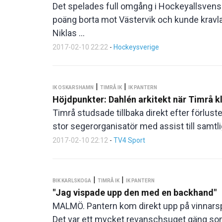
Det spelades full omgång i Hockeyallsvensk
poäng borta mot Västervik och kunde kravla 
Niklas ...
2017-02-10 22:22
-
Hockeysverige
|
|
IK OSKARSHAMN
TIMRÅ IK
IK PANTERN
Höjdpunkter: Dahlén arkitekt när Timrå kl
Timrå studsade tillbaka direkt efter förlu
stor segerorganisatör med assist till samt
2017-02-10 22:12
-
TV4 Sport
|
|
BIK KARLSKOGA
TIMRÅ IK
IK PANTERN
"Jag vispade upp den med en backhand"
MALMÖ. Pantern kom direkt upp på vinnarspå
Det var ett mycket revanschsuget gäng som