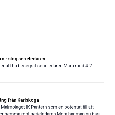
rn - slog serieledaren
fter att ha besegrat serieledaren Mora med 4-2.
oäng från Karlskoga
almölaget IK Pantern som en potentat till att
ger hemma mot serieledaren Mora har man nu bara