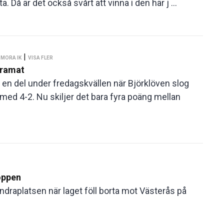
Då är det också svårt att vinna i den här j ...
|
|
MORA IK
VISA FLER
dramat
en del under fredagskvällen när Björklöven slog
ed 4-2. Nu skiljer det bara fyra poäng mellan
toppen
andraplatsen när laget föll borta mot Västerås på