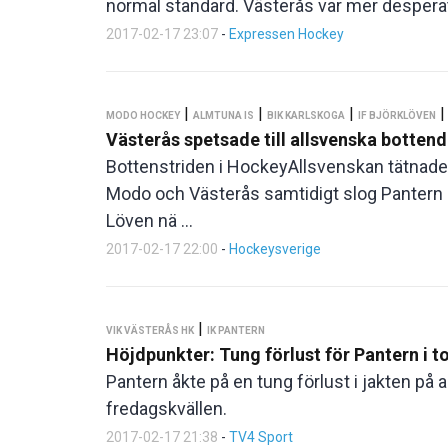
normal standard. Västerås var mer desperata. 
2017-02-17 23:07
-
Expressen Hockey
|
|
|
MODO HOCKEY
ALMTUNA IS
BIK KARLSKOGA
IF BJÖRKLÖVEN
Västerås spetsade till allsvenska botten
Bottenstriden i HockeyAllsvenskan tätnade 
Modo och Västerås samtidigt slog Pantern m
Löven nä ...
2017-02-17 22:00
-
Hockeysverige
|
VIK VÄSTERÅS HK
IK PANTERN
Höjdpunkter: Tung förlust för Pantern i 
Pantern åkte på en tung förlust i jakten på 
fredagskvällen.
2017-02-17 21:38
-
TV4 Sport