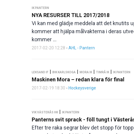
IK PANTERN
NYA RESURSER TILL 2017/2018
Vi kan med glädje meddela att det knutits 
kommer att hjälpa målvakterna i deras utv
kommer ...
2017-02-20 12:28
-
AHL - Pantern
|
|
|
|
LEKSAND IF
BIK KARLSKOGA
MORA IK
TIMRÅ IK
IK PANTERN
Maskinen Mora – redan klara för final
2017-02-19 18:30
-
Hockeysverige
|
VIK VÄSTERÅS HK
IK PANTERN
Panterns svit sprack - föll tungt i Västerå
Efter tre raka segrar blev det stopp för top