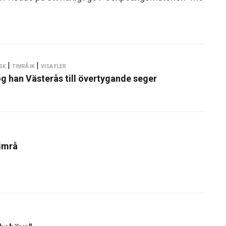
|
|
SK
TIMRÅ IK
VISA FLER
og han Västerås till övertygande seger
imrå