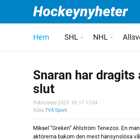
Hockeynyheter
Hem
SHL
NHL
Alls
Snaran har dragits 
slut
Publicerad 2025-10-17 17:04
Källa
TV4 Sport
Mikael ”Greken” Ahlström Tenezos. En man s
aktörerna bakom den mest hänsynslösa våldsv