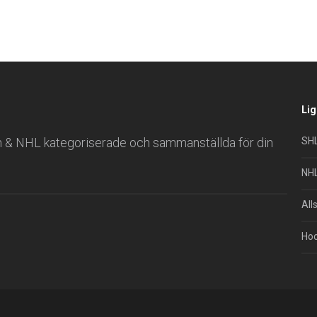
Lig
n & NHL kategoriserade och sammanställda för din
SH
NH
All
Hoc