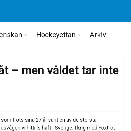
venskan
Hockeyettan
Arkiv
åt – men våldet tar inte
om trots sina 27 år varit en av de största
ågen vi hittills haft i Sverige. I krig med Foxtrot-