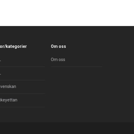
or/kategorier
Om oss
L
Om oss
L
svenskan
keyettan