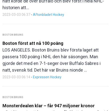
natt körde de över Buffalo och blev först i hela NHL-
historien att…
2023-03-03 06:37
-
Aftonbladet Hockey
BOSTON BRUINS
Boston först att nå 100 poäng
LOS ANGELES. Boston Bruins blev första laget att
passera 100 poäng i NHL den här säsongen. Man
gjorde det med en 7-1-seger över Buffalo Sabres i
natt, svensk tid. Det här var Bruins nionde ...
2023-03-03 06:14
-
Expressen Hockey
BOSTON BRUINS
Monsterdealen klar – får 947 miljoner kronor