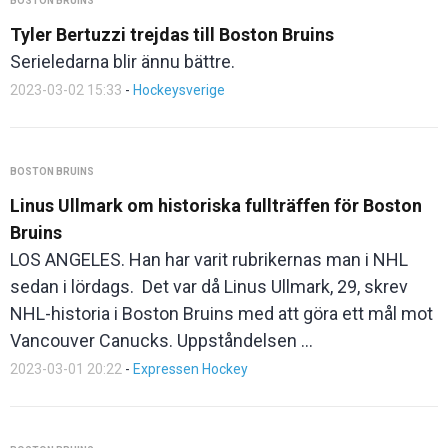
BOSTON BRUINS
Tyler Bertuzzi trejdas till Boston Bruins
Serieledarna blir ännu bättre.
2023-03-02 15:33
-
Hockeysverige
BOSTON BRUINS
Linus Ullmark om historiska fullträffen för Boston
Bruins
LOS ANGELES. Han har varit rubrikernas man i NHL
sedan i lördags. Det var då Linus Ullmark, 29, skrev
NHL-historia i Boston Bruins med att göra ett mål mot
Vancouver Canucks. Uppståndelsen ...
2023-03-01 20:22
-
Expressen Hockey