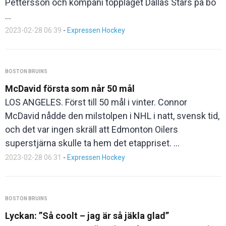
Pettersson och kompani topplaget Dallas Stars på bo
...
2023-02-28 06:39
-
Expressen Hockey
BOSTON BRUINS
McDavid första som når 50 mål
LOS ANGELES. Först till 50 mål i vinter. Connor
McDavid nådde den milstolpen i NHL i natt, svensk tid,
och det var ingen skräll att Edmonton Oilers
superstjärna skulle ta hem det etappriset. ...
2023-02-28 06:31
-
Expressen Hockey
BOSTON BRUINS
Lyckan: ”Så coolt – jag är så jäkla glad”