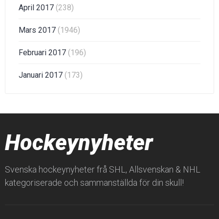
April 2017
(238)
Mars 2017
(1946)
Februari 2017
(196)
Januari 2017
(173)
Hockeynyheter
Svenska hockeynyheter frå SHL, Allsvenskan & NHL
kategoriserade och sammanställda för din skull!