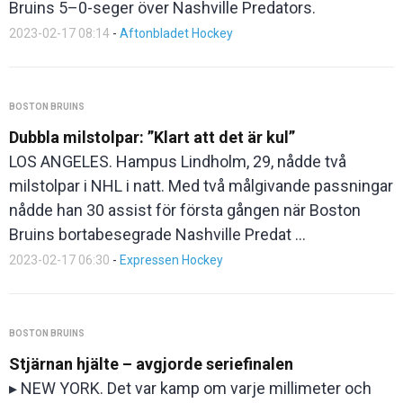
Bruins 5–0-seger över Nashville Predators.
2023-02-17 08:14
-
Aftonbladet Hockey
BOSTON BRUINS
Dubbla milstolpar: ”Klart att det är kul”
LOS ANGELES. Hampus Lindholm, 29, nådde två
milstolpar i NHL i natt. Med två målgivande passningar
nådde han 30 assist för första gången när Boston
Bruins bortabesegrade Nashville Predat ...
2023-02-17 06:30
-
Expressen Hockey
BOSTON BRUINS
Stjärnan hjälte – avgjorde seriefinalen
▸ NEW YORK. Det var kamp om varje millimeter och