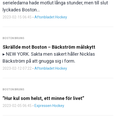
serieledarna hade motlut långa stunder, men till slut
lyckades Boston…
2023-02-15 06:45
-
Aftonbladet Hockey
BOSTON BRUINS
Skrällde mot Boston – Bäckström målskytt
▸ NEW YORK. Sakta men säkert håller Nicklas
Bäckström på att gnugga sig i form.
2023-02-12 07:22
-
Aftonbladet Hockey
BOSTON BRUINS
”Hur kul som helst, ett minne för livet”
2023-02-05 06:45
-
Expressen Hockey