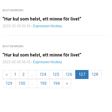
BOSTON BRUINS
”Hur kul som helst, ett minne för livet”
2023-02-05 06:45
-
Expressen Hockey
BOSTON BRUINS
”Hur kul som helst, ett minne för livet”
2023-02-05 06:45
-
Expressen Hockey
«
1
2
...
124
125
126
127
128
129
130
...
193
194
»