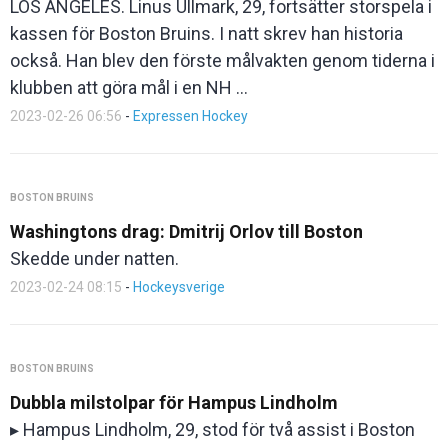
LOS ANGELES. Linus Ullmark, 29, fortsätter storspela i
kassen för Boston Bruins. I natt skrev han historia
också. Han blev den förste målvakten genom tiderna i
klubben att göra mål i en NH ...
2023-02-26 06:56
-
Expressen Hockey
BOSTON BRUINS
Washingtons drag: Dmitrij Orlov till Boston
Skedde under natten.
2023-02-24 08:15
-
Hockeysverige
BOSTON BRUINS
Dubbla milstolpar för Hampus Lindholm
▸ Hampus Lindholm, 29, stod för två assist i Boston