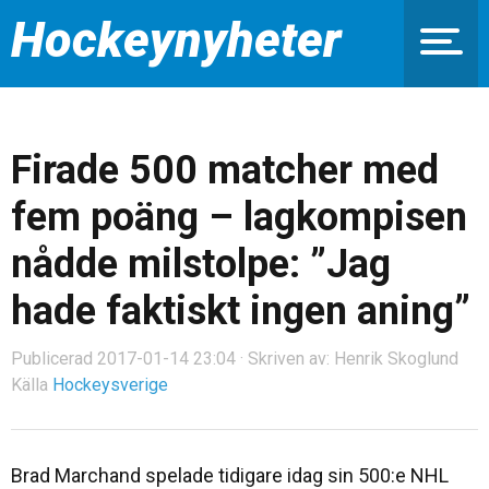
Hockeynyheter
Firade 500 matcher med
fem poäng – lagkompisen
nådde milstolpe: ”Jag
hade faktiskt ingen aning”
Publicerad 2017-01-14 23:04 · Skriven av: Henrik Skoglund
Källa
Hockeysverige
Brad Marchand spelade tidigare idag sin 500:e NHL