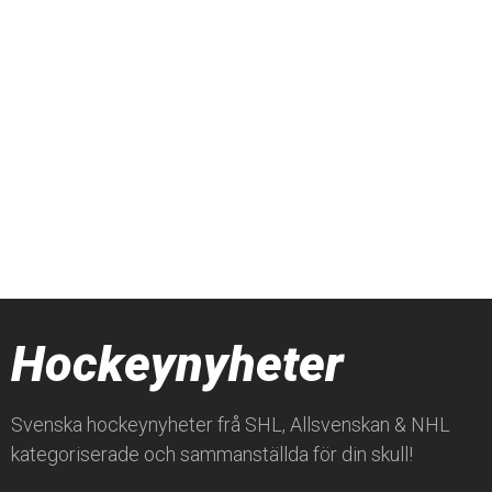
Hockeynyheter
Svenska hockeynyheter frå SHL, Allsvenskan & NHL
kategoriserade och sammanställda för din skull!