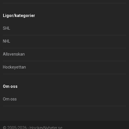
Ligor/kategorier
SHL
NHL
Allsvenskan
Hockeyettan
Om oss
Om oss
© 2005-2026 - HockeyNyheter.se