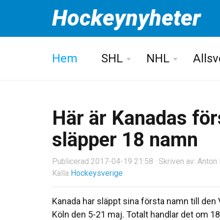
Hockeynyheter
Hem
SHL
NHL
Alls
Här är Kanadas för
släpper 18 namn
Publicerad 2017-04-19 21:58 · Skriven av: Anto
Källa
Hockeysverige
Kanada har släppt sina första namn till den 
Köln den 5-21 maj. Totalt handlar det om 18