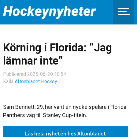
Hockeynyheter
Körning i Florida: ”Jag
lämnar inte”
Publicerad 2025-06-20 10:54
Källa
Aftonbladet Hockey
Sam Bennett, 29, har varit en nyckelspelare i Florida
Panthers väg till Stanley Cup-titeln.
Läs hela nyheten hos Aftonbladet