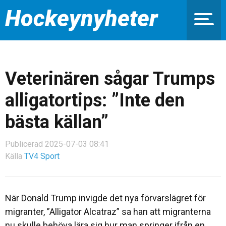
Hockeynyheter
Veterinären sågar Trumps
alligatortips: ”Inte den
bästa källan”
Publicerad 2025-07-03 08:41
Källa
TV4 Sport
När Donald Trump invigde det nya förvarslägret för
migranter, ”Alligator Alcatraz” sa han att migranterna
nu skulle behöva lära sig hur man springer ifrån en