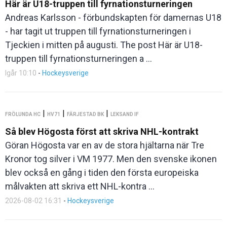
Här är U18-truppen till fyrnationsturneringen
Andreas Karlsson - förbundskapten för damernas U18
- har tagit ut truppen till fyrnationsturneringen i
Tjeckien i mitten på augusti. The post Här är U18-
truppen till fyrnationsturneringen a ...
Igår 10:10
-
Hockeysverige
|
|
|
FRÖLUNDA HC
HV71
FÄRJESTAD BK
LEKSAND IF
Så blev Högosta först att skriva NHL-kontrakt
Göran Högosta var en av de stora hjältarna när Tre
Kronor tog silver i VM 1977. Men den svenske ikonen
blev också en gång i tiden den första europeiska
målvakten att skriva ett NHL-kontra ...
2026-08-02 16:31
-
Hockeysverige