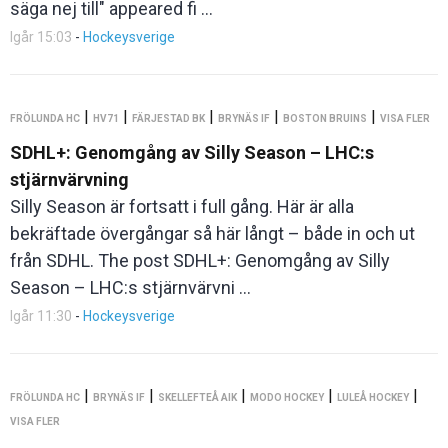
säga nej till" appeared fi ...
Igår 15:03
-
Hockeysverige
|
|
|
|
|
FRÖLUNDA HC
HV71
FÄRJESTAD BK
BRYNÄS IF
BOSTON BRUINS
VISA FLER
SDHL+: Genomgång av Silly Season – LHC:s
stjärnvärvning
Silly Season är fortsatt i full gång. Här är alla
bekräftade övergångar så här långt – både in och ut
från SDHL. The post SDHL+: Genomgång av Silly
Season – LHC:s stjärnvärvni ...
Igår 11:30
-
Hockeysverige
|
|
|
|
|
FRÖLUNDA HC
BRYNÄS IF
SKELLEFTEÅ AIK
MODO HOCKEY
LULEÅ HOCKEY
VISA FLER