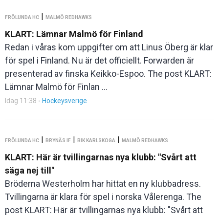
|
FRÖLUNDA HC
MALMÖ REDHAWKS
KLART: Lämnar Malmö för Finland
Redan i våras kom uppgifter om att Linus Öberg är klar
för spel i Finland. Nu är det officiellt. Forwarden är
presenterad av finska Keikko-Espoo. The post KLART:
Lämnar Malmö för Finlan ...
Idag 11:38
-
Hockeysverige
|
|
|
FRÖLUNDA HC
BRYNÄS IF
BIK KARLSKOGA
MALMÖ REDHAWKS
KLART: Här är tvillingarnas nya klubb: "Svårt att
säga nej till"
Bröderna Westerholm har hittat en ny klubbadress.
Tvillingarna är klara för spel i norska Vålerenga. The
post KLART: Här är tvillingarnas nya klubb: "Svårt att