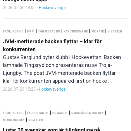
2026-07-30 18:00
-
Hockeysverige
|
|
|
|
|
FRÖLUNDA HC
HV71
FÄRJESTAD BK
KARLSKRONA HK
MORA IK
VISA FLER
JVM-meriterade backen flyttar – klar för
konkurrenten
Gustav Berglund byter klubb i Hockeyettan. Backen
lämnade Tingsryd och presenteras nu av Troja-
Ljungby. The post JVM-meriterade backen flyttar –
klar för konkurrenten appeared first on hocke ...
2026-07-29 15:26
-
Hockeysverige
|
|
|
|
FRÖLUNDA HC
FÄRJESTAD BK
BRYNÄS IF
DJURGÅRDEN HOCKEY
|
MODO HOCKEY
VISA FLER
Lista: 20 svenskar som är tillgängliga på