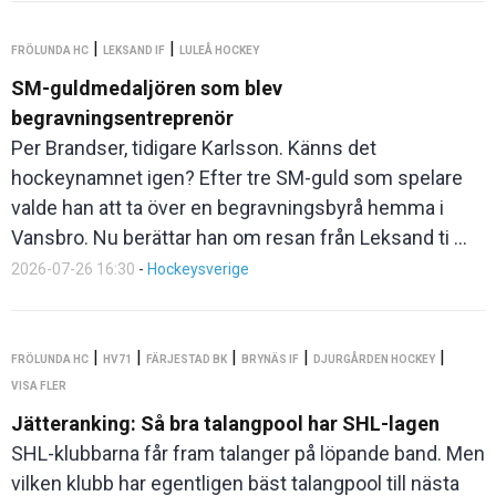
|
|
FRÖLUNDA HC
LEKSAND IF
LULEÅ HOCKEY
SM-guldmedaljören som blev
begravningsentreprenör
Per Brandser, tidigare Karlsson. Känns det
hockeynamnet igen? Efter tre SM-guld som spelare
valde han att ta över en begravningsbyrå hemma i
Vansbro. Nu berättar han om resan från Leksand ti ...
2026-07-26 16:30
-
Hockeysverige
|
|
|
|
|
FRÖLUNDA HC
HV71
FÄRJESTAD BK
BRYNÄS IF
DJURGÅRDEN HOCKEY
VISA FLER
Jätteranking: Så bra talangpool har SHL-lagen
SHL-klubbarna får fram talanger på löpande band. Men
vilken klubb har egentligen bäst talangpool till nästa