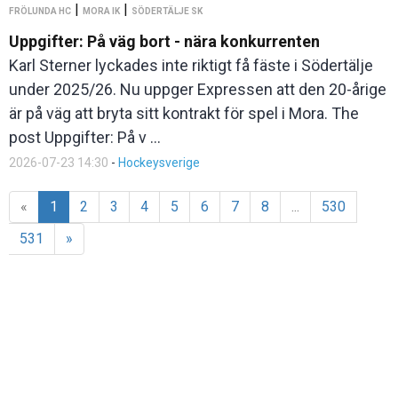
|
|
FRÖLUNDA HC
MORA IK
SÖDERTÄLJE SK
Uppgifter: På väg bort - nära konkurrenten
Karl Sterner lyckades inte riktigt få fäste i Södertälje
under 2025/26. Nu uppger Expressen att den 20-årige
är på väg att bryta sitt kontrakt för spel i Mora. The
post Uppgifter: På v ...
2026-07-23 14:30
-
Hockeysverige
«
1
2
3
4
5
6
7
8
...
530
531
»