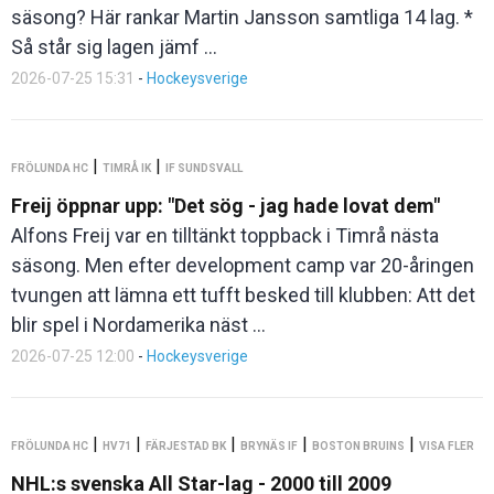
säsong? Här rankar Martin Jansson samtliga 14 lag. *
Så står sig lagen jämf ...
2026-07-25 15:31
-
Hockeysverige
|
|
FRÖLUNDA HC
TIMRÅ IK
IF SUNDSVALL
Freij öppnar upp: "Det sög - jag hade lovat dem"
Alfons Freij var en tilltänkt toppback i Timrå nästa
säsong. Men efter development camp var 20-åringen
tvungen att lämna ett tufft besked till klubben: Att det
blir spel i Nordamerika näst ...
2026-07-25 12:00
-
Hockeysverige
|
|
|
|
|
FRÖLUNDA HC
HV71
FÄRJESTAD BK
BRYNÄS IF
BOSTON BRUINS
VISA FLER
NHL:s svenska All Star-lag - 2000 till 2009