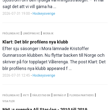
sagt det att vi vill gärna ha ...
2026-07-31 19:00
-
Hockeysverige
|
|
FRÖLUNDA HC
LINKÖPING HC
MORA IK
Klart: Det blir profilens nya klubb
Efter sju säsonger i Mora lämnade Kristoffer
Gunnarsson klubben. Nu flyttar backen till Norge och
skriver på för topplaget Vålerenga. The post Klart: Det
blir profilens nya klubb appeared f ...
2026-07-31 12:45
-
Hockeysverige
|
|
|
|
|
FRÖLUNDA HC
HV71
FÄRJESTAD BK
BRYNÄS IF
FLORIDA PANTHERS
VISA FLER
NHL:s svenska All Star-lag - 2010 till 2019