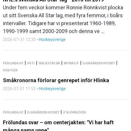
Under fem veckor kommer Ronnie Rönnkvist plocka
ut sitt Svenska All Star lag, med fyra femmor, i tioårs
intervaller. Tidigare har vi presenterat 1960-1989,
1990-1999 samt 2000-2009 och denna ve ...
2026-07-31 12:30
-
Hockeysverige
|
|
|
|
|
FRÖLUNDA HC
HV71
FÄRJESTAD BK
BRYNÄS IF
DJURGÅRDEN HOCKEY
VISA FLER
Småkronorna förlorar genrepet inför Hlinka
2026-07-31 11:52
-
Hockeysverige
|
|
FRÖLUNDA HC
DJURGÅRDEN HOCKEY
IF BJÖRKLÖVEN
Frölundas svar – om centerjakten: "Vi har haft
många namn uppe"