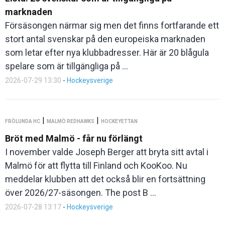
marknaden
Försäsongen närmar sig men det finns fortfarande ett
stort antal svenskar på den europeiska marknaden
som letar efter nya klubbadresser. Här är 20 blågula
spelare som är tillgängliga på ...
2026-07-29 13:30
-
Hockeysverige
|
|
FRÖLUNDA HC
MALMÖ REDHAWKS
HOCKEYETTAN
Bröt med Malmö - får nu förlängt
I november valde Joseph Berger att bryta sitt avtal i
Malmö för att flytta till Finland och KooKoo. Nu
meddelar klubben att det också blir en fortsättning
över 2026/27-säsongen. The post B ...
2026-07-28 13:17
-
Hockeysverige