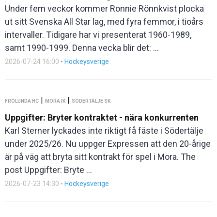
Under fem veckor kommer Ronnie Rönnkvist plocka
ut sitt Svenska All Star lag, med fyra femmor, i tioårs
intervaller. Tidigare har vi presenterat 1960-1989,
samt 1990-1999. Denna vecka blir det: ...
2026-07-24 16:00
-
Hockeysverige
|
|
FRÖLUNDA HC
MORA IK
SÖDERTÄLJE SK
Uppgifter: Bryter kontraktet - nära konkurrenten
Karl Sterner lyckades inte riktigt få fäste i Södertälje
under 2025/26. Nu uppger Expressen att den 20-årige
är på väg att bryta sitt kontrakt för spel i Mora. The
post Uppgifter: Bryte ...
2026-07-23 14:30
-
Hockeysverige