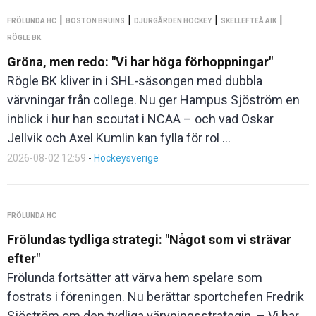
|
|
|
|
FRÖLUNDA HC
BOSTON BRUINS
DJURGÅRDEN HOCKEY
SKELLEFTEÅ AIK
RÖGLE BK
Gröna, men redo: "Vi har höga förhoppningar"
Rögle BK kliver in i SHL-säsongen med dubbla
värvningar från college. Nu ger Hampus Sjöström en
inblick i hur han scoutat i NCAA – och vad Oskar
Jellvik och Axel Kumlin kan fylla för rol ...
2026-08-02 12:59
-
Hockeysverige
FRÖLUNDA HC
Frölundas tydliga strategi: "Något som vi strävar
efter"
Frölunda fortsätter att värva hem spelare som
fostrats i föreningen. Nu berättar sportchefen Fredrik
Sjöström om den tydliga värvningsstrategin. – Vi har