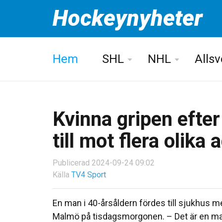
Hockeynyheter
Hem
SHL
NHL
Alls
Kvinna gripen efter
till mot flera olika
Publicerad 2024-09-24 09:02
Källa
TV4 Sport
En man i 40-årsåldern fördes till sjukhus 
Malmö på tisdagsmorgonen. – Det är en man 