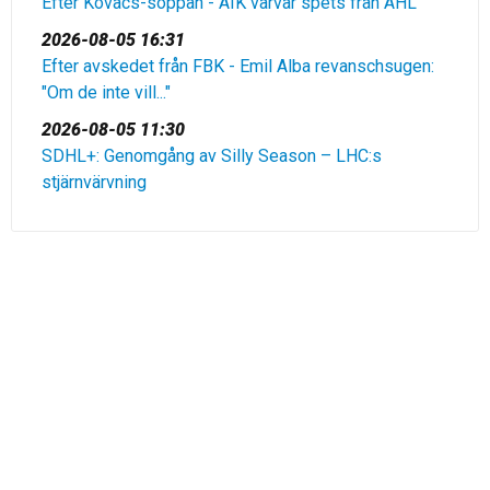
Efter Kovacs-soppan - AIK värvar spets från AHL
2026-08-05 16:31
Efter avskedet från FBK - Emil Alba revanschsugen:
"Om de inte vill..."
2026-08-05 11:30
SDHL+: Genomgång av Silly Season – LHC:s
stjärnvärvning