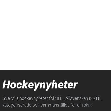
Hockeynyheter
Svenska hockeynyheter frå SHL, Allsvenskan & NHL
kategoriserade och sammanställda för din skull!