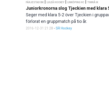
|
|
|
FÄRJESTAD BK
LULEÅ HOCKEY
LINKÖPING HC
TIMRÅ IK
Juniorkronorna slog Tjeckien med klara 
Seger med klara 5-2 över Tjeckien i gruppav
förlorat en gruppmatch på tio år.
2016-12-31 21:28
-
SR Hockey