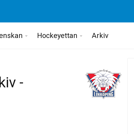
venskan
Hockeyettan
Arkiv
iv -