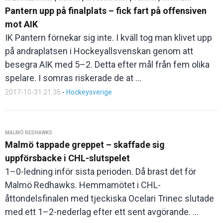
Pantern upp på finalplats – fick fart på offensiven
mot AIK
IK Pantern förnekar sig inte. I kväll tog man klivet upp
på andraplatsen i Hockeyallsvenskan genom att
besegra AIK med 5–2. Detta efter mål från fem olika
spelare. I somras riskerade de at ...
2017-10-31 21:36
-
Hockeysverige
MALMÖ REDHAWKS
Malmö tappade greppet – skaffade sig
uppförsbacke i CHL-slutspelet
1–0-ledning inför sista perioden. Då brast det för
Malmö Redhawks. Hemmamötet i CHL-
åttondelsfinalen med tjeckiska Ocelari Trinec slutade
med ett 1–2-nederlag efter ett sent avgörande. ...