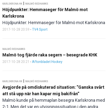
|
KARLSKRONA HK
MALMÖ REDHAWKS
Höjdpunkter: Hemmaseger för Malmö mot
Karlskrona
Höjdpunkter: Hemmaseger för Malmö mot Karlskrona
2017-10-28 20:59
-
TV4 Sport
MALMÖ REDHAWKS
Malmö tog fjärde raka segern – besegrade KHK
2017-10-28 20:21
-
Aftonbladet Hockey
|
KARLSKRONA HK
MALMÖ REDHAWKS
Avgjorde på omdiskuterad situation: ”Ganska svårt
att stå upp när han kapar mig bakifrån”
Malmö kunde på hemmaplan besegra Karlskrona med
2-1. Men det var en utvisningssituation i den andra