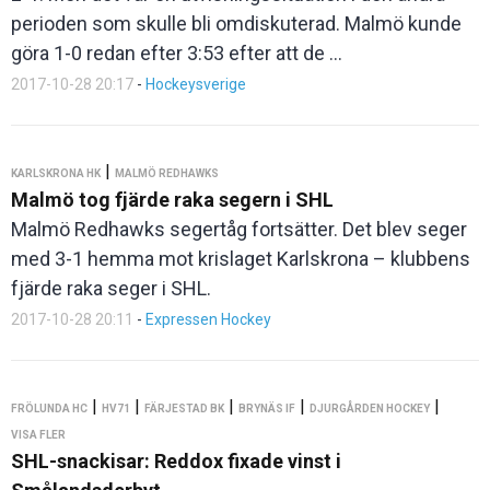
perioden som skulle bli omdiskuterad. Malmö kunde
göra 1-0 redan efter 3:53 efter att de ...
2017-10-28 20:17
-
Hockeysverige
|
KARLSKRONA HK
MALMÖ REDHAWKS
Malmö tog fjärde raka segern i SHL
Malmö Redhawks segertåg fortsätter. Det blev seger
med 3-1 hemma mot krislaget Karlskrona – klubbens
fjärde raka seger i SHL.
2017-10-28 20:11
-
Expressen Hockey
|
|
|
|
|
FRÖLUNDA HC
HV71
FÄRJESTAD BK
BRYNÄS IF
DJURGÅRDEN HOCKEY
VISA FLER
SHL-snackisar: Reddox fixade vinst i