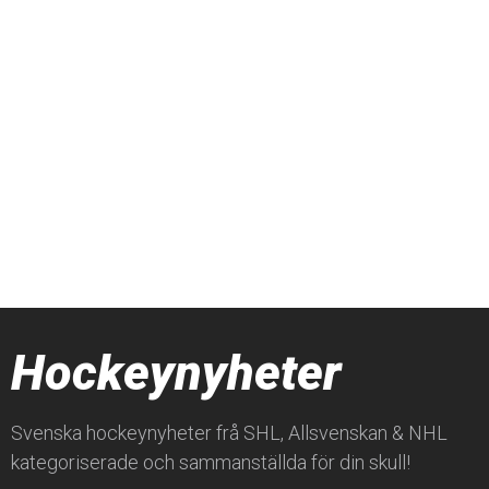
Hockeynyheter
Svenska hockeynyheter frå SHL, Allsvenskan & NHL
kategoriserade och sammanställda för din skull!