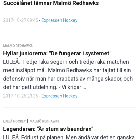
Succélånet lämnar Malmö Redhawks
2017-10-27 09:45
-
Expressen Hockey
MALMÖ REDHAWKS
Hyllar juniorerna: "De fungerar i systemet"
LULEÅ. Tredje raka segern och tredje raka matchen
med insläppt mål. Malmö Redhawks har tajtat till sin
defensiv när man har drabbats av många skador, och
det har gett utdelning. - Vi krigar ...
2017-10-26 23:36
-
Expressen Hockey
|
LULEÅ HOCKEY
MALMÖ REDHAWKS
Legendaren: "Är stum av beundran"
LULEÅ. Förlust på planen. Men ändå var det en ganska