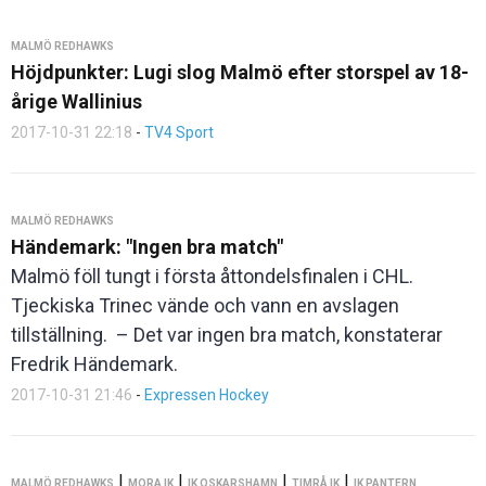
MALMÖ REDHAWKS
Höjdpunkter: Lugi slog Malmö efter storspel av 18-
årige Wallinius
2017-10-31 22:18
-
TV4 Sport
MALMÖ REDHAWKS
Händemark: "Ingen bra match"
Malmö föll tungt i första åttondelsfinalen i CHL.
Tjeckiska Trinec vände och vann en avslagen
tillställning. – Det var ingen bra match, konstaterar
Fredrik Händemark.
2017-10-31 21:46
-
Expressen Hockey
|
|
|
|
MALMÖ REDHAWKS
MORA IK
IK OSKARSHAMN
TIMRÅ IK
IK PANTERN