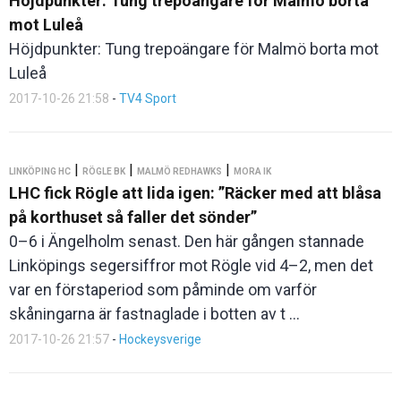
Höjdpunkter: Tung trepoängare för Malmö borta
mot Luleå
Höjdpunkter: Tung trepoängare för Malmö borta mot
Luleå
2017-10-26 21:58
-
TV4 Sport
|
|
|
LINKÖPING HC
RÖGLE BK
MALMÖ REDHAWKS
MORA IK
LHC fick Rögle att lida igen: ”Räcker med att blåsa
på korthuset så faller det sönder”
0–6 i Ängelholm senast. Den här gången stannade
Linköpings segersiffror mot Rögle vid 4–2, men det
var en förstaperiod som påminde om varför
skåningarna är fastnaglade i botten av t ...
2017-10-26 21:57
-
Hockeysverige