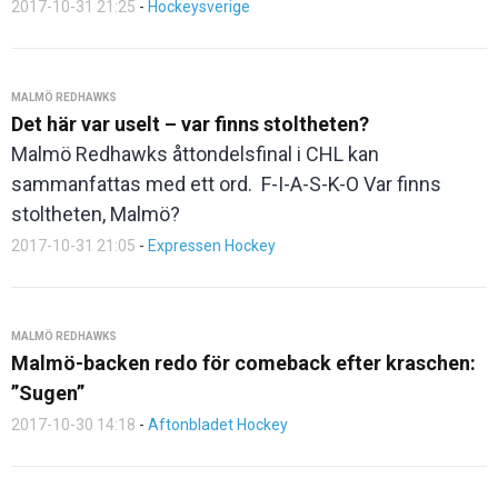
2017-10-31 21:25
-
Hockeysverige
MALMÖ REDHAWKS
Det här var uselt – var finns stoltheten?
Malmö Redhawks åttondelsfinal i CHL kan
sammanfattas med ett ord. F-I-A-S-K-O Var finns
stoltheten, Malmö?
2017-10-31 21:05
-
Expressen Hockey
MALMÖ REDHAWKS
Malmö-backen redo för comeback efter kraschen:
”Sugen”
2017-10-30 14:18
-
Aftonbladet Hockey