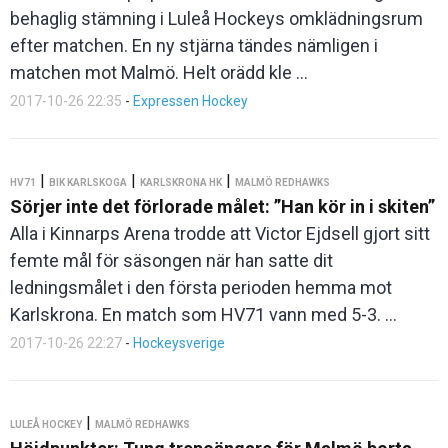
behaglig stämning i Luleå Hockeys omklädningsrum
efter matchen. En ny stjärna tändes nämligen i
matchen mot Malmö. Helt orädd kle ...
2017-10-26 22:35
-
Expressen Hockey
|
|
|
HV71
BIK KARLSKOGA
KARLSKRONA HK
MALMÖ REDHAWKS
Sörjer inte det förlorade målet: ”Han kör in i skiten”
Alla i Kinnarps Arena trodde att Victor Ejdsell gjort sitt
femte mål för säsongen när han satte dit
ledningsmålet i den första perioden hemma mot
Karlskrona. En match som HV71 vann med 5-3. ...
2017-10-26 22:27
-
Hockeysverige
|
LULEÅ HOCKEY
MALMÖ REDHAWKS