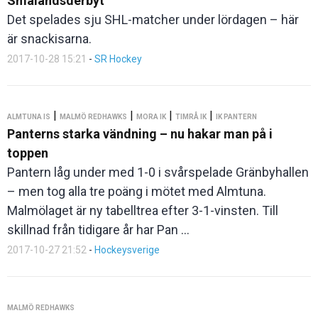
Smålandsderbyt
Det spelades sju SHL-matcher under lördagen – här
är snackisarna.
2017-10-28 15:21
-
SR Hockey
|
|
|
|
ALMTUNA IS
MALMÖ REDHAWKS
MORA IK
TIMRÅ IK
IK PANTERN
Panterns starka vändning – nu hakar man på i
toppen
Pantern låg under med 1-0 i svårspelade Gränbyhallen
– men tog alla tre poäng i mötet med Almtuna.
Malmölaget är ny tabelltrea efter 3-1-vinsten. Till
skillnad från tidigare år har Pan ...
2017-10-27 21:52
-
Hockeysverige
MALMÖ REDHAWKS