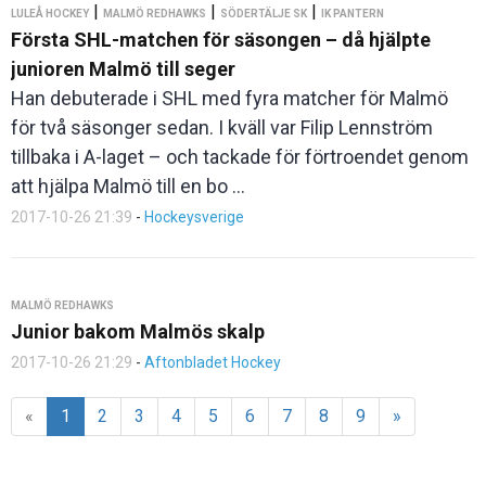
|
|
|
LULEÅ HOCKEY
MALMÖ REDHAWKS
SÖDERTÄLJE SK
IK PANTERN
Första SHL-matchen för säsongen – då hjälpte
junioren Malmö till seger
Han debuterade i SHL med fyra matcher för Malmö
för två säsonger sedan. I kväll var Filip Lennström
tillbaka i A-laget – och tackade för förtroendet genom
att hjälpa Malmö till en bo ...
2017-10-26 21:39
-
Hockeysverige
MALMÖ REDHAWKS
Junior bakom Malmös skalp
2017-10-26 21:29
-
Aftonbladet Hockey
«
1
2
3
4
5
6
7
8
9
»